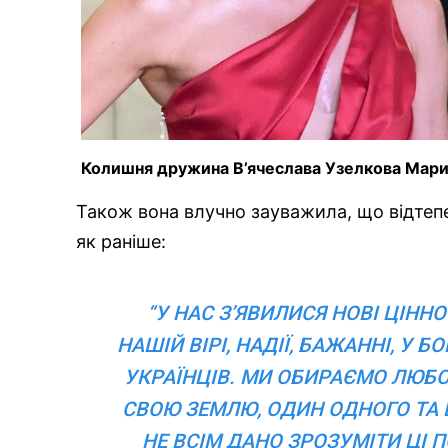
Колишня дружина В’ячеслава Узелкова Марин
Також вона влучно зауважила, що відтепе
як раніше:
“У НАС З’ЯВИЛИСЯ НОВІ ЦІНН
НАШІЙ ВІРІ, НАДІЇ, БАЖАННІ, У 
УКРАЇНЦІВ. МИ ОБИРАЄМО ЛЮБО
СВОЮ ЗЕМЛЮ, ОДИН ОДНОГО ТА В
НЕ ВСІМ ДАНО ЗРОЗУМІТИ ЦІ 