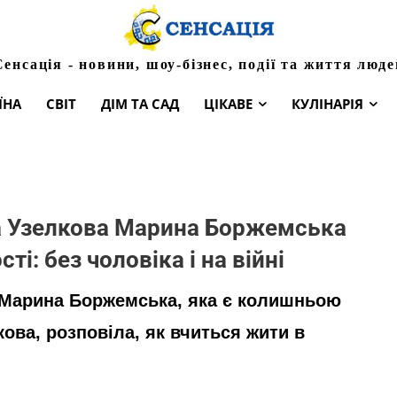
Сенсація - новини, шоу-бізнес, події та життя люде
ЇНА
СВІТ
ДІМ ТА САД
ЦІКАВЕ
КУЛІНАРІЯ
а Узелкова Марина Боржемська
і: без чоловіка і на війні
а Марина Боржемська, яка є колишньою
ова, розповіла, як вчиться жити в