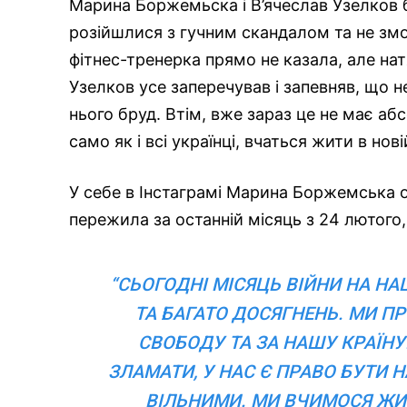
Марина Боржемьска і В’ячеслав Узелков 
розійшлися з гучним скандалом та не змо
фітнес-тренерка прямо не казала, але натя
Узелков усе заперечував і запевняв, що 
нього бруд. Втім, вже зараз це не має аб
само як і всі українці, вчаться жити в нові
У себе в Інстаграмі Марина Боржемська о
пережила за останній місяць з 24 лютого,
“СЬОГОДНІ МІСЯЦЬ ВІЙНИ НА НА
ТА БАГАТО ДОСЯГНЕНЬ. МИ 
СВОБОДУ ТА ЗА НАШУ КРАЇНУ!
ЗЛАМАТИ, У НАС Є ПРАВО БУТИ 
ВІЛЬНИМИ. МИ ВЧИМОСЯ ЖИТ