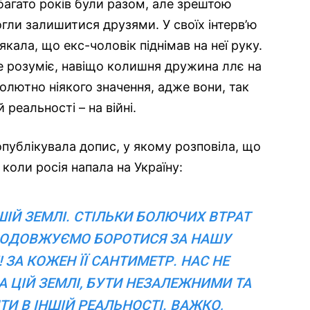
багато років були разом, але зрештою
гли залишитися друзями. У своїх інтерв’ю
кала, що екс-чоловік піднімав на неї руку.
не розуміє, навіщо колишня дружина ллє на
солютно ніякого значення, адже вони, так
й реальності – на війні.
публікувала допис, у якому розповіла, що
 коли росія напала на Україну:
ШІЙ ЗЕМЛІ. СТІЛЬКИ БОЛЮЧИХ ВТРАТ
ПРОДОВЖУЄМО БОРОТИСЯ ЗА НАШУ
 ЗА КОЖЕН ЇЇ САНТИМЕТР. НАС НЕ
НА ЦІЙ ЗЕМЛІ, БУТИ НЕЗАЛЕЖНИМИ ТА
И В ІНШІЙ РЕАЛЬНОСТІ. ВАЖКО,