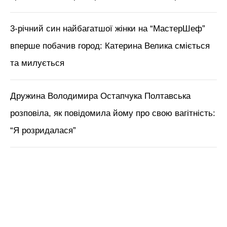
3-річний син найбагатшої жінки на “МастерШеф”
вперше побачив город: Катерина Велика сміється
та милується
Дружина Володимира Остапчука Полтавська
розповіла, як повідомила йому про свою вагітність:
“Я розридалася”