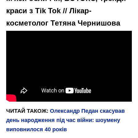
краси з Tik Tok // Лікар-
косметолог Тетяна Чернишова
ЧИТАЙ ТАКОЖ:
Олександр Педан скасував
день народження під час війни: шоумену
виповнилося 40 років