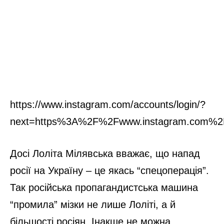
https://www.instagram.com/accounts/login/?
next=https%3A%2F%2Fwww.instagram.com%2
Досі Лоліта Мілявська вважає, що напад
росії на Україну – це якась “спецоперація”.
Так російська пропагандистська машина
“промила” мізки не лише Лоліті, а й
більшості росіян. Інакше не можна