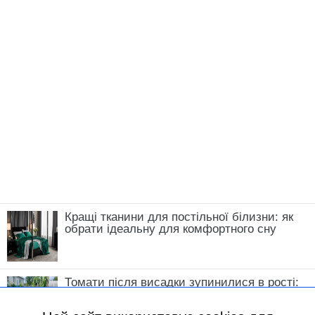
Кращі тканини для постільної білизни: як
обрати ідеальну для комфортного сну
Томати після висадки зупинилися в рості:
що зробити у травні, щоб кущі швидко
пішли в силу