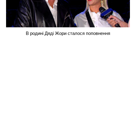
В родині Дяді Жори сталося поповнення