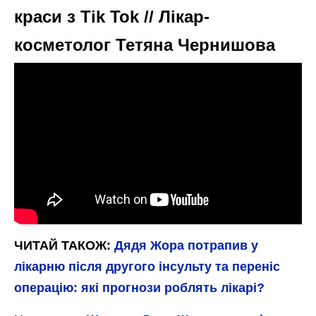
краси з Tik Tok // Лікар-
косметолог Тетяна Чернишова
ЧИТАЙ ТАКОЖ:
Дядя Жора потрапив у
лікарню після другого інсульту та переніс
операцію: які прогнози роблять лікарі?