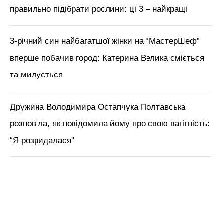
правильно підібрати рослини: ці 3 – найкращі
3-річний син найбагатшої жінки на “МастерШеф”
вперше побачив город: Катерина Велика сміється
та милується
Дружина Володимира Остапчука Полтавська
розповіла, як повідомила йому про свою вагітність:
“Я розридалася”