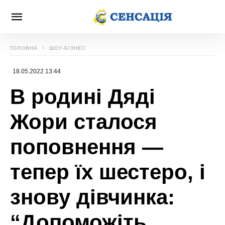
ГОЛОВНА
ШОУ-БІЗНЕС
18.05.2022 13:44
В родині Дяді
Жори сталося
поповнення —
тепер їх шестеро, і
знову дівчинка:
“Допоможіть