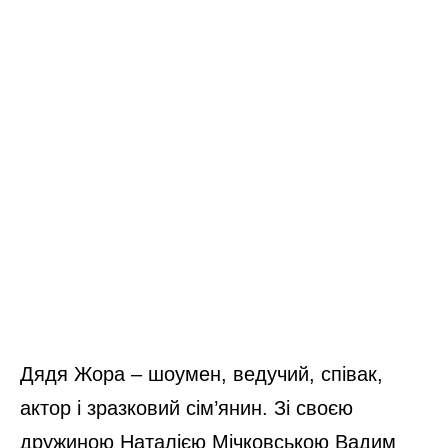
Дядя Жора – шоумен, ведучий, співак,
актор і зразковий сім’янин. Зі своєю
дружиною Наталією Мічковською Вадим