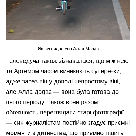
Як виглядає син Алли Мазур
Телеведуча також зізнавалася, що між нею
та Артемом часом виникають суперечки,
адже зараз він у доволі непростому віці,
але Алла додає — вона була готова до
цього періоду. Також вони разом
обожнюють переглядати старі фотографії
— син журналістам постійно згадує приємні
моменти з дитинства, що приємно тішить