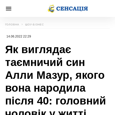
ГОЛОВНА
ШОУ-БІЗНЕС
14.06.2022 22:29
Як виглядає
таємничий син
Алли Мазур, якого
вона народила
після 40: головний
чоловік у житті