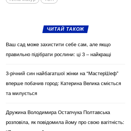
Як виглядає син Алли Мазур
М'язи обличчя, БОТОКС, тренди
краси з Tik Tok // Лікар-
косметолог Тетяна Чернишова