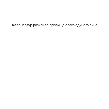
Алла Мазур розкрила прізвище свого єдиного сина