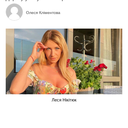
Олеся Кліментова
Леся Нікітюк