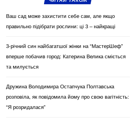
ЧИТАЙ ТАКОЖ
Ваш сад може захистити себе сам, але якщо
правильно підібрати рослини: ці 3 – найкращі
3-річний син найбагатшої жінки на “МастерШеф”
вперше побачив город: Катерина Велика сміється
та милується
Дружина Володимира Остапчука Полтавська
розповіла, як повідомила йому про свою вагітність:
“Я розридалася”