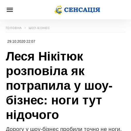
ГОЛОВНА
ШОУ-БІЗНЕС
29.10.2020 22:07
Леся Нікітюк
розповіла як
потрапила у шоу-
бізнес: ноги тут
нідочого
Дорогу у шоу-бізнес пробили точно не ноги.