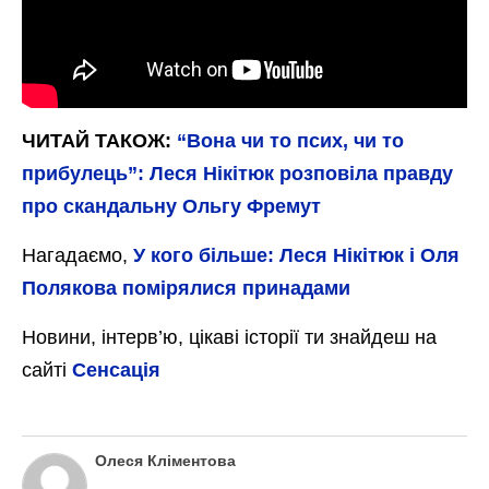
ЧИТАЙ ТАКОЖ:
“Вона чи то псих, чи то
прибулець”: Леся Нікітюк розповіла правду
про скандальну Ольгу Фремут
Нагадаємо,
У кого більше: Леся Нікітюк і Оля
Полякова помірялиcя принадами
Новини, інтерв’ю, цікаві історії ти знайдеш на
сайті
Сенсація
Олеся Кліментова