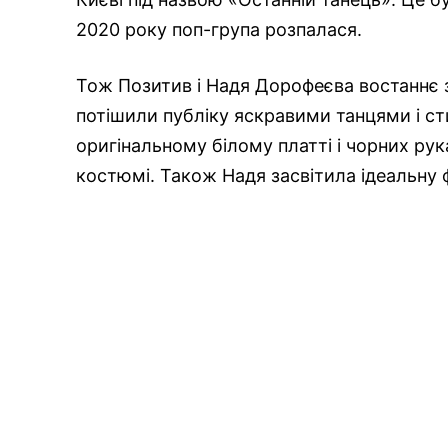
2020 року поп-група розпалася.
Тож Позитив і Надя Дорофеєва востаннє за
потішили публіку яскравими танцями і с
оригінальному білому платті і чорних ру
костюмі. Також Надя засвітила ідеальну ф