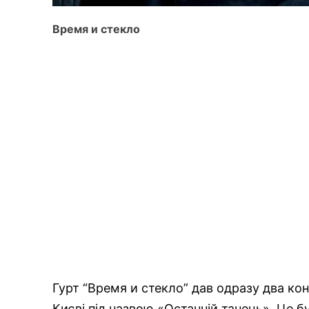
Время и стекло
Гурт “Время и стекло” дав одразу два кон
Києві під назвою «Останній танець». Це б