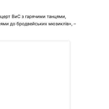
церт ВиС з гарячими танцями,
нями до бродвейських мюзиклів», –