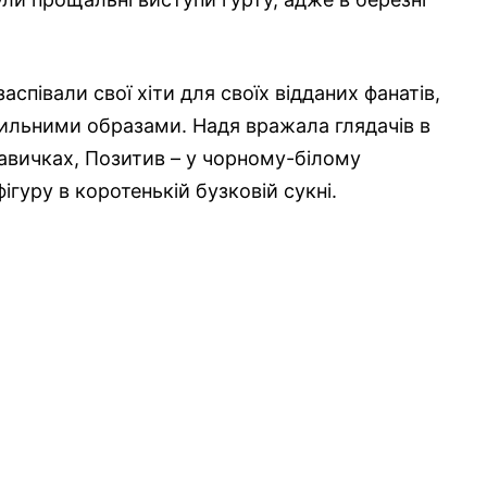
співали свої хіти для своїх відданих фанатів,
тильними образами. Надя вражала глядачів в
кавичках, Позитив – у чорному-білому
ігуру в коротенькій бузковій сукні.