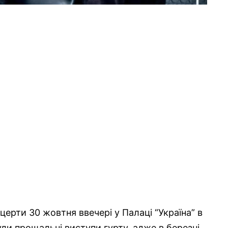
церти 30 жовтня ввечері у Палаці “Україна” в
ули прощальні виступи гурту, адже в березні