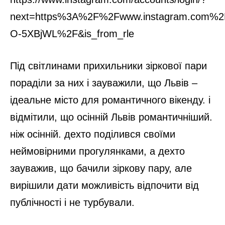
next=https%3A%2F%2Fwww.instagram.com%
O-5XBjWL%2F&is_from_rle
Під світлинами прихильники зіркової пари
пораділи за них і зауважили, що Львів –
ідеальне місто для романтичного вікенду. і
відмітили, що осінній Львів романтичніший.
ніж осінній. дехто поділився своїми
неймовірними прогулянками, а дехто
зауважив, що бачили зіркову пару, але
вирішили дати можливість відпочити від
публічності і не турбували.