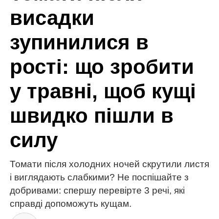
МІТКИ:
Катерина Осадча
Львів
Юрій Горбунов
ЧИТАЙ ТАКОЖ
Ваш сад може захистити себе сам, але якщо
правильно підібрати рослини: ці 3 – найкращі