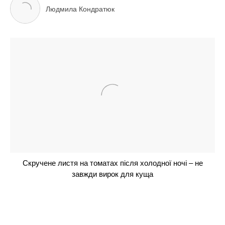
3-річний син найбагатшої жінки на “МастерШеф”
вперше побачив город: Катерина Велика сміється
та милується
Дружина Володимира Остапчука Полтавська
розповіла, як повідомила йому про свою вагітність:
“Я розридалася”