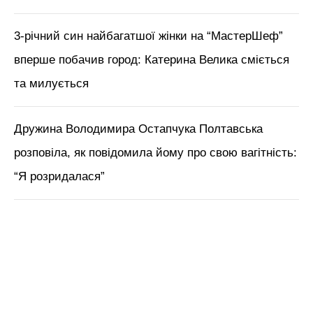
М'язи обличчя, БОТОКС, тренди
краси з Tik Tok // Лікар-
косметолог Тетяна Чернишова
ЧИТАЙ ТАКОЖ:
Катя Осадча привітала сина з
18-річчям
Нагадаємо,
Настя Каменських, Катя Осадча