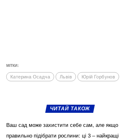
Зараз зіркова родина виховує спільного
сина і любить подуріти вдома.