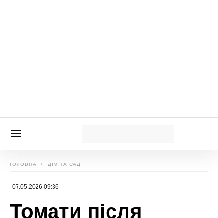
та Лілія Ребрик показали стильні осінні
образи
Новини, інтерв’ю, цікаві історії ти знайдеш на
сайті
Сенсація
Олеся Кліментова