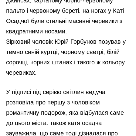
джинсах, картатому чорно-червоному
пальто і червоному береті. на ногах у Каті
Осадчої були стильні масивні черевики з
квадратними носами.
Зірковий чоловік Юрій Горбунов позував у
темно синій куртці, чорному светрі, білій
сорочці, чорних штанах і такого ж кольору
черевиках.
У підписі під серією світлин ведуча
розповіла про першу з чоловіком
романтичну подорож, яка відбулася саме
до цього міста. також катя осадча
зауважила, що саме тоді дізналася про