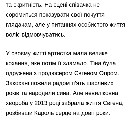
та скритність. На сцені співачка не
соромиться показувати свої почуття
глядачам, але у питаннях особистого життя
воліє відмовчуватись.
У своєму житті артистка мала велике
кохання, яке потім її зламало. Тіна була
одружена з продюсером Євгеном Огіром.
Закохані пожили радом п’ять щасливих
років та народили сина. Але невиліковна
хвороба у 2013 році забрала життя Євгена,
розбивши Кароль серце на довгі роки.