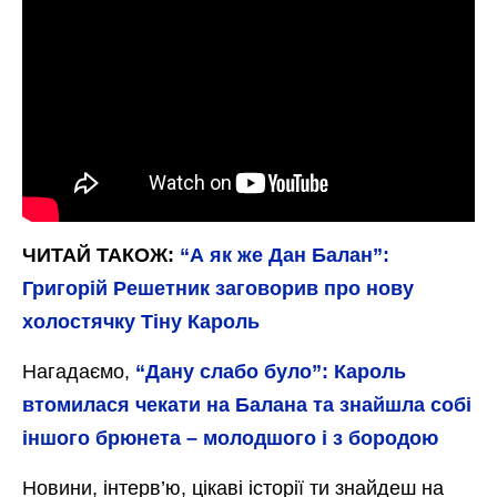
ЧИТАЙ ТАКОЖ:
“А як же Дан Балан”:
Григорій Решетник заговорив про нову
холостячку Тіну Кароль
Нагадаємо,
“Дану слабо було”: Кароль
втомилася чекати на Балана та знайшла собі
іншого брюнета – молодшого і з бородою
Новини, інтерв’ю, цікаві історії ти знайдеш на