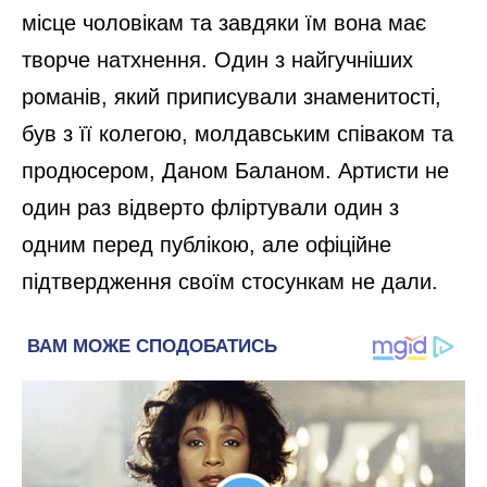
місце чоловікам та завдяки їм вона має
творче натхнення. Один з найгучніших
романів, який приписували знаменитості,
був з її колегою, молдавським співаком та
продюсером, Даном Баланом. Артисти не
один раз відверто фліртували один з
одним перед публікою, але офіційне
підтвердження своїм стосункам не дали.