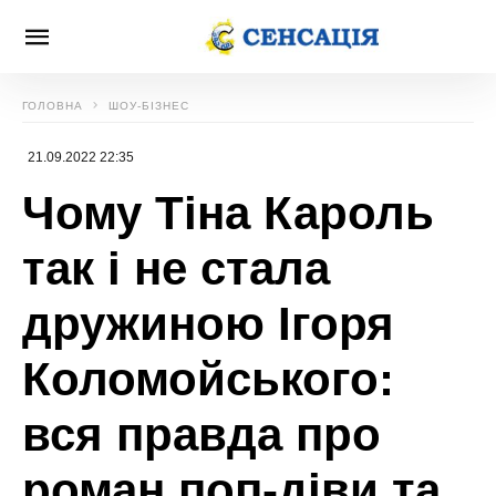
ГОЛОВНА
ШОУ-БІЗНЕС
21.09.2022 22:35
Чому Тіна Кароль
так і не стала
дружиною Ігоря
Коломойського:
вся правда про
роман поп-діви та