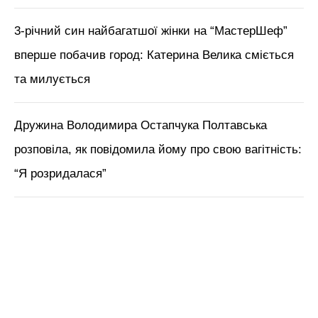
3-річний син найбагатшої жінки на “МастерШеф”
вперше побачив город: Катерина Велика сміється
та милується
Дружина Володимира Остапчука Полтавська
розповіла, як повідомила йому про свою вагітність:
“Я розридалася”