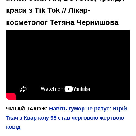
краси з Tik Tok // Лікар-
косметолог Тетяна Чернишова
ЧИТАЙ ТАКОЖ:
Навіть гумор не рятує: Юрій
Ткач з Кварталу 95 став черговою жертвою
ковід