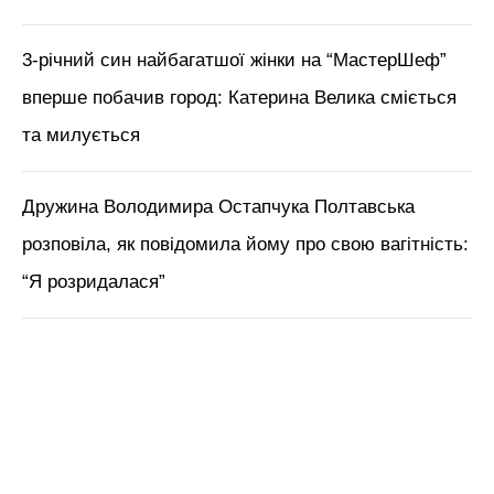
3-річний син найбагатшої жінки на “МастерШеф”
вперше побачив город: Катерина Велика сміється
та милується
Дружина Володимира Остапчука Полтавська
розповіла, як повідомила йому про свою вагітність:
“Я розридалася”