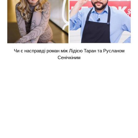
Чи є насправді роман між Лідією Таран та Русланом
Сенічкіним