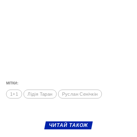
МІТКИ:
1+1
Лідія Таран
Руслан Сенічкін
ЧИТАЙ ТАКОЖ