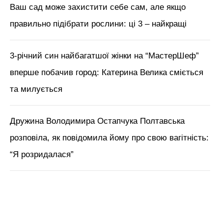
Ваш сад може захистити себе сам, але якщо
правильно підібрати рослини: ці 3 – найкращі
3-річний син найбагатшої жінки на “МастерШеф”
вперше побачив город: Катерина Велика сміється
та милується
Дружина Володимира Остапчука Полтавська
розповіла, як повідомила йому про свою вагітність:
“Я розридалася”