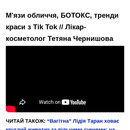
М'язи обличчя, БОТОКС, тренди
краси з Tik Tok // Лікар-
косметолог Тетяна Чернишова
ЧИТАЙ ТАКОЖ:
“Вагітна” Лідія Таран ховає
круглий животик за вільними сукнями: на