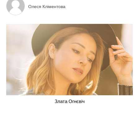
Олеся Кліментова
Злата Огнєвіч