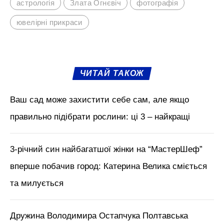
астрологія
Злата Огнєвіч
фотографія
ювелірні прикраси
ЧИТАЙ ТАКОЖ
Ваш сад може захистити себе сам, але якщо
правильно підібрати рослини: ці 3 – найкращі
3-річний син найбагатшої жінки на “МастерШеф”
вперше побачив город: Катерина Велика сміється
та милується
Дружина Володимира Остапчука Полтавська