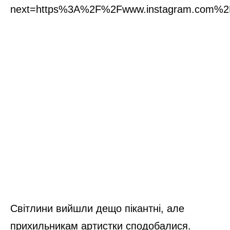
next=https%3A%2F%2Fwww.instagram.com%2
Світлини вийшли дещо пікантні, але
прихильникам артистки сподобалися.