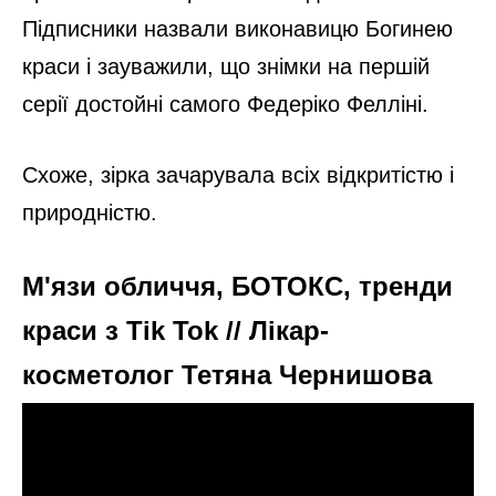
Підписники назвали виконавицю Богинею
краси і зауважили, що знімки на першій
серії достойні самого Федеріко Фелліні.
Схоже, зірка зачарувала всіх відкритістю і
природністю.
М'язи обличчя, БОТОКС, тренди
краси з Tik Tok // Лікар-
косметолог Тетяна Чернишова