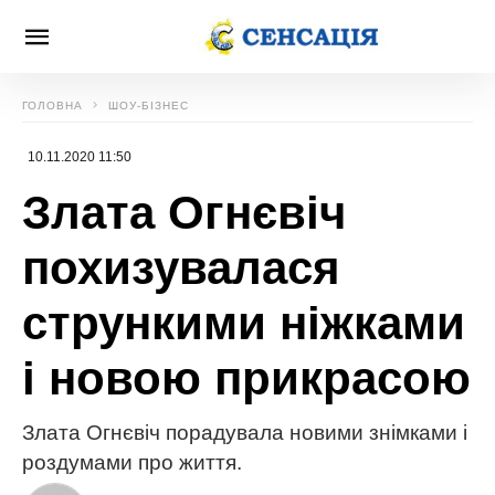
ГОЛОВНА
ШОУ-БІЗНЕС
10.11.2020 11:50
Злата Огнєвіч
похизувалася
стрункими ніжками
і новою прикрасою
Злата Огнєвіч порадувала новими знімками і
роздумами про життя.