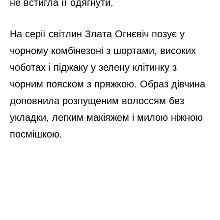
не встигла її одягнути.
На серії світлин Злата Огнєвіч позує у
чорному комбінезоні з шортами, високих
чоботах і піджаку у зелену клітинку з
чорним пояском з пряжкою. Образ дівчина
доповнила розпущеним волоссям без
укладки, легким макіяжем і милою ніжною
посмішкою.