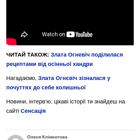
ЧИТАЙ ТАКОЖ:
Злата Огневіч поділилася
рецептами від осінньої хандри
Нагадаємо,
Злата Огнєвіч зізналася у
почуттях до себе колишньої
Новини, інтерв’ю, цікаві історії ти знайдеш на
сайті
Сенсація
Олеся Кліментова