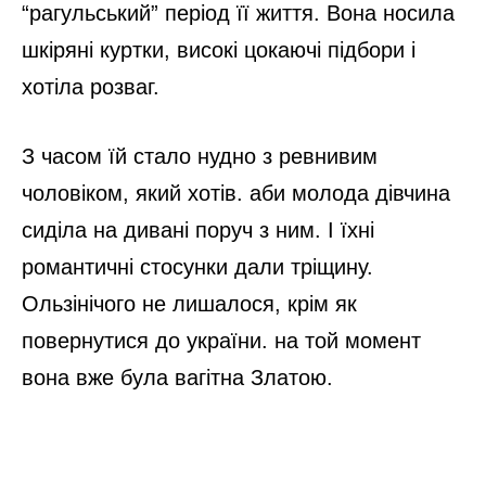
“рагульський” період її життя. Вона носила
шкіряні куртки, високі цокаючі підбори і
хотіла розваг.
З часом їй стало нудно з ревнивим
чоловіком, який хотів. аби молода дівчина
сиділа на дивані поруч з ним. І їхні
романтичні стосунки дали тріщину.
Ользінічого не лишалося, крім як
повернутися до україни. на той момент
вона вже була вагітна Златою.