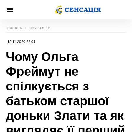
ГОЛОВНА
ШОУ-БІЗНЕС
13.11.2020 22:04
Чому Ольга
Фреймут не
спілкується з
батьком старшої
доньки Злати та як
виглядяє її перший