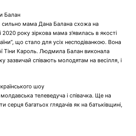
и Балан
як сильно мама Дана Балана схожа на
ні 2020 року зіркова мама з’явилась в якості
аїни”, що стало для усіх несподіванкою. Вона
мої Тіни Кароль. Людмила Балан виконала
яку зазвичай співають молодятам на весілля, і
українського шоу
олдавська телеведуча і співачка. Ще на
ти серця багатьох глядачів як на батьківщині,