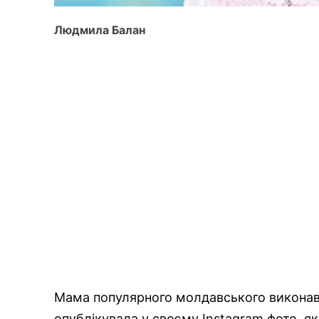
Людмила Балан
Мама популярного молдавського викона
опублікувала у своєму Instagram фото, я