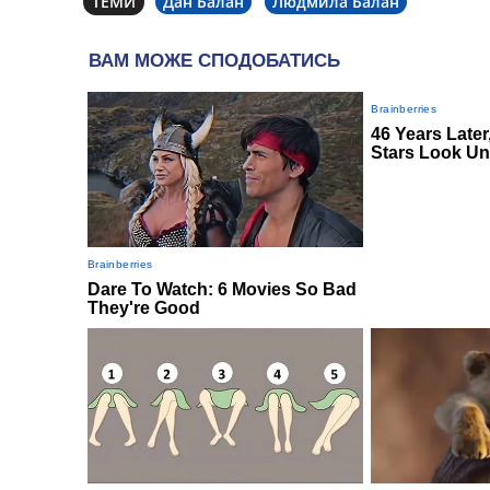
ТЕМИ
Дан Балан
Людмила Балан