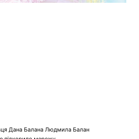
вця Дана Балана Людмила Балан
ке підкорило мережу.