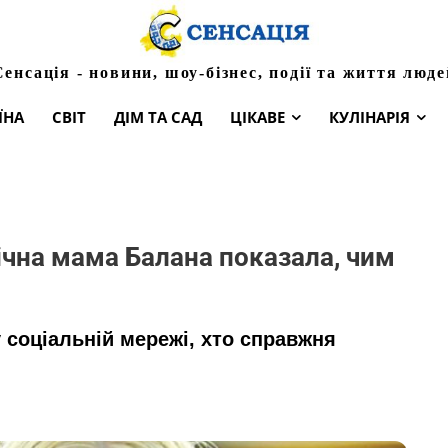
Сенсація - новини, шоу-бізнес, події та життя люде
ЇНА
СВІТ
ДІМ ТА САД
ЦІКАВЕ
КУЛІНАРІЯ
річна мама Балана показала, чим
 соціальній мережі, хто справжня