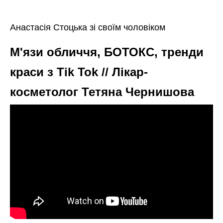
Анастасія Стоцька зі своїм чоловіком
М'язи обличчя, БОТОКС, тренди
краси з Tik Tok // Лікар-
косметолог Тетяна Чернишова