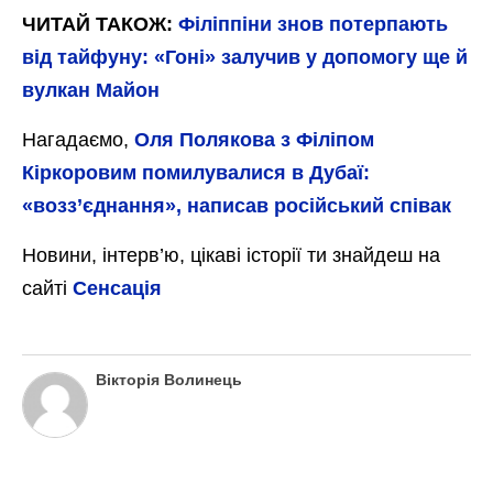
ЧИТАЙ ТАКОЖ:
Філіппіни знов потерпають
від тайфуну: «Гоні» залучив у допомогу ще й
вулкан Майон
Нагадаємо,
Оля Полякова з Філіпом
Кіркоровим помилувалися в Дубаї:
«возз’єднання», написав російський співак
Новини, інтерв’ю, цікаві історії ти знайдеш на
сайті
Сенсація
Вікторія Волинець