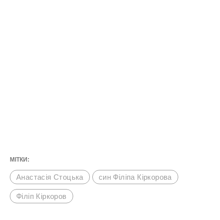
МІТКИ:
Анастасія Стоцька
син Філіпа Кіркорова
Філіп Кіркоров