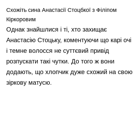
Схожіть сина Анастасії Стоцбкої з Філіпом
Кіркоровим
Однак знайшлися і ті, хто захищає
Анастасію Стоцьку, коментуючи що карі очі
і темне волосся не суттєвий привід
розпускати такі чутки. До того ж вони
додають, що хлопчик дуже схожий на свою
зіркову матусю.