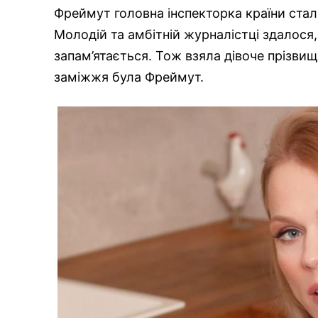
Фреймут головна інспекторка країни стал
Молодій та амбітній журналістці здалося, 
запам’ятається. Тож взяла дівоче прізвище
заміжжя була Фреймут.