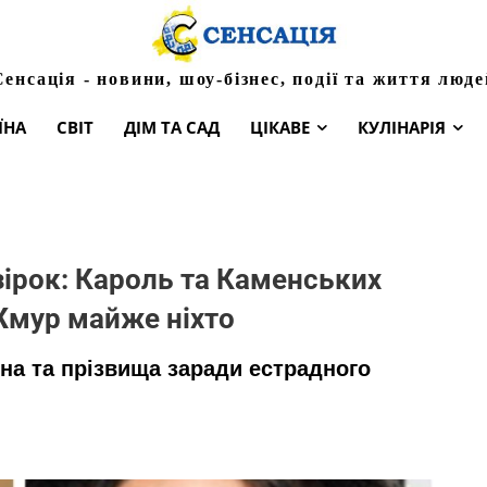
Сенсація - новини, шоу-бізнес, події та життя люде
ЇНА
СВІТ
ДІМ ТА САД
ЦІКАВЕ
КУЛІНАРІЯ
зірок: Кароль та Каменських
 Жмур майже ніхто
ена та прізвища заради естрадного