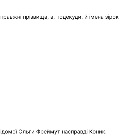
правжні прізвища, а, подекуди, й імена зірок
відомої Ольги Фреймут насправді Коник.