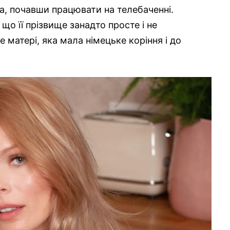
а, почавши працювати на телебаченні.
що її прізвище занадто просте і не
 матері, яка мала німецьке коріння і до