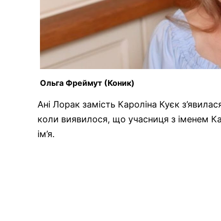
Ольга Фреймут (Коник)
Ані Лорак замість Кароліна Куєк з’явилас
коли виявилося, що учасниця з іменем Ка
ім’я.