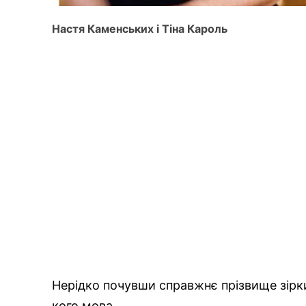
Настя Каменських і Тіна Кароль
Нерідко почувши справжнє прізвище зірк
кого мова.