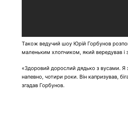
Також ведучий шоу Юрій Горбунов розпов
маленьким хлопчиком, який вередував і 
«Здоровий дорослий дядько з вусами. Я 
напевно, чотири роки. Він капризував, біг
згадав Горбунов.