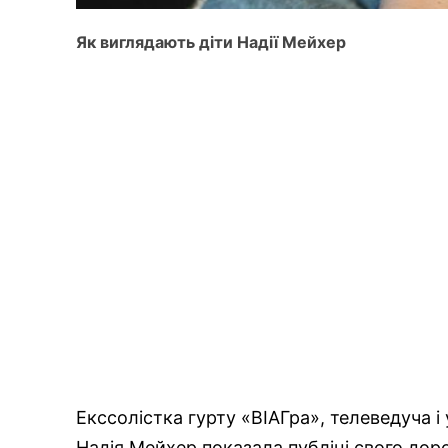
Як виглядають діти Надії Мейхер
Екссолістка гурту «ВІАГра», телеведуча і
Надія Мейхер показала публіці свого дор