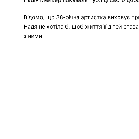
Відомо, що 38-річна артистка виховує трь
Надя не хотіла б, щоб життя її дітей ста
з ними.