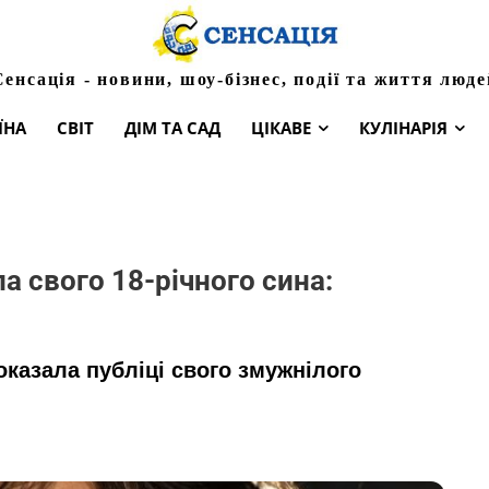
Сенсація - новини, шоу-бізнес, події та життя люде
ЇНА
СВІТ
ДІМ ТА САД
ЦІКАВЕ
КУЛІНАРІЯ
 свого 18-річного сина:
оказала публіці свого змужнілого