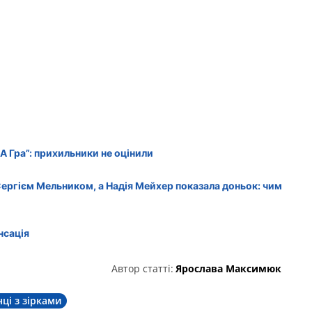
А Гра”: прихильники не оцінили
Сергієм Мельником, а Надія Мейхер показала доньок: чим
нсація
Автор статті:
Ярослава Максимюк
нці з зірками