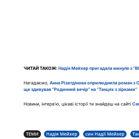
ЧИТАЙ ТАКОЖ:
Надія Мейхер пригадала минуле з “ВІ
Нагадаємо,
Анна Різатдінова оприлюднила роман з 
ще здивував “Родинний вечір” на “Танцях з зірками”
Новини, інтерв’ю, цікаві історії ти знайдеш на сайті
Се
ТЕМИ
Надія Мейхер
син Надії Мейхер
Та