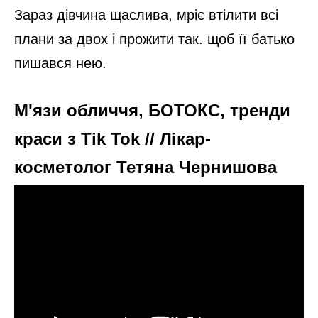
Зараз дівчина щаслива, мріє втілити всі
плани за двох і прожити так. щоб її батько
пишався нею.
М'язи обличчя, БОТОКС, тренди
краси з Tik Tok // Лікар-
косметолог Тетяна Чернишова