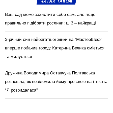
ЧИТАЙ ТАКОЖ
Ваш сад може захистити себе сам, але якщо
правильно підібрати рослини: ці 3 – найкращі
3-річний син найбагатшої жінки на “МастерШеф”
вперше побачив город: Катерина Велика сміється
та милується
Дружина Володимира Остапчука Полтавська
розповіла, як повідомила йому про свою вагітність:
“Я розридалася”