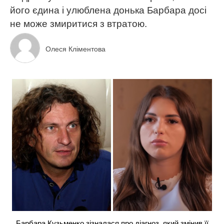
його єдина і улюблена донька Барбара досі
не може змиритися з втратою.
Олеся Кліментова
Барбара Кузьменко зізналася про діагноз, який змінив її