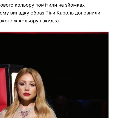
дового кольору помітили на зйомках
цьому випадку образ Тіни Кароль доповнили
такого ж кольору накидка.