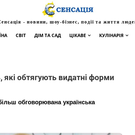
Сенсація - новини, шоу-бізнес, події та життя люде
ЇНА
СВІТ
ДІМ ТА САД
ЦІКАВЕ
КУЛІНАРІЯ
ь, які обтягують видатні форми
йбільш обговорювана українська