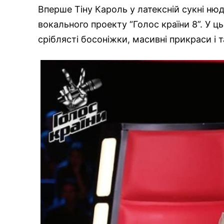
Вперше Тіну Кароль у латексній сукні ню
вокального проекту “Голос країни 8”. У 
сріблясті босоніжки, масивні прикраси і 