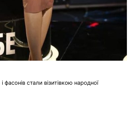
в і фасонів стали візитівкою народної