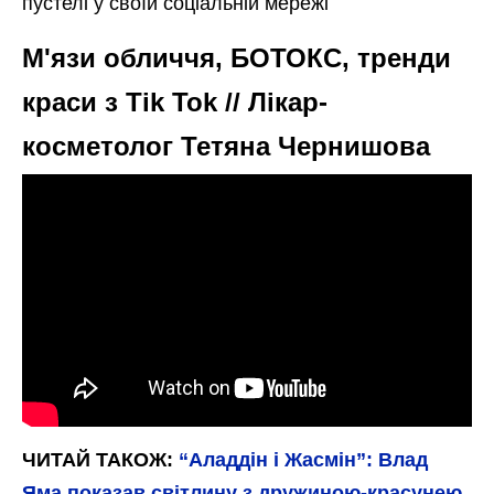
пустелі у своїй соціальній мережі
М'язи обличчя, БОТОКС, тренди
краси з Tik Tok // Лікар-
косметолог Тетяна Чернишова
ЧИТАЙ ТАКОЖ:
“Аладдін і Жасмін”: Влад
Яма показав світлину з дружиною-красунею