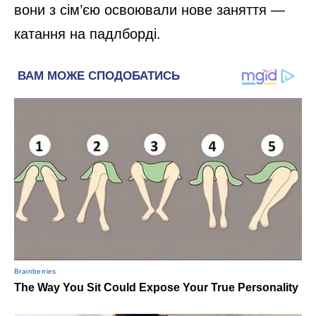
вони з сім’єю освоювали нове заняття —
катання на падлборді.