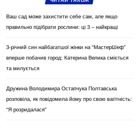
ЧИТАЙ ТАКОЖ
Ваш сад може захистити себе сам, але якщо
правильно підібрати рослини: ці 3 – найкращі
3-річний син найбагатшої жінки на “МастерШеф”
вперше побачив город: Катерина Велика сміється
та милується
Дружина Володимира Остапчука Полтавська
розповіла, як повідомила йому про свою вагітність:
“Я розридалася”