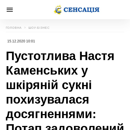
ГОЛОВНА
ШОУ-БІЗНЕС
15.12.2020 10:01
Пустотлива Настя
Каменських у
шкіряній сукні
похизувалася
досягненнями:
Потап задоволений