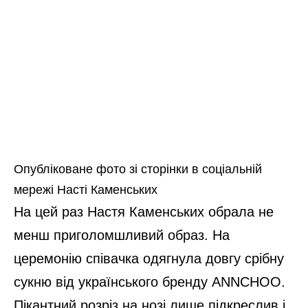
Опубліковане фото зі сторінки в соціальній
мережі Насті Каменських
На цей раз Настя Каменських обрала не
менш приголомшливий образ. На
церемонію співачка одягнула довгу срібну
сукню від українського бренду ANNCHOO.
Пікантний розріз на нозі лише підкреслив і