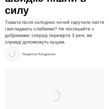
МІТКИ:
без макіяжу
мода та краса
Натуральність
Тіна Кароль
ЧИТАЙ ТАКОЖ
Екс-чоловік Ірини Білик публічно звернувся до неї і
вразив почуттями: “Того дня, коли ми…”
43-річний Сергій Притула вперше показав, як