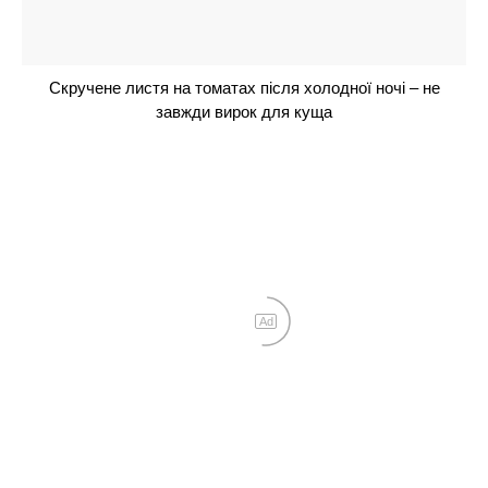
виглядає його 7-річна донька: “Така краса”
Вся в маму: донька Олени Кравець не стала
приховувати і показала нареченого – хто він?