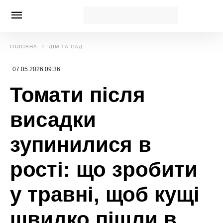
Новини, інтерв’ю, цікаві історії ти знайдеш на
сайті
Сенсація
Божена Басюк