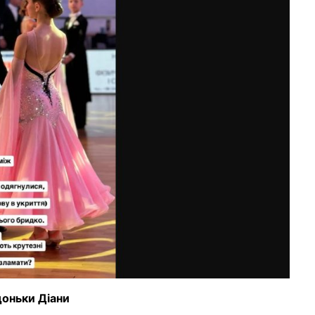
доньки Діани