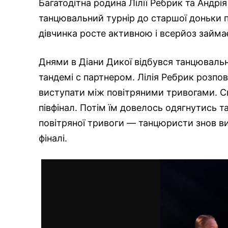
Багатодітна родина Лілії Ребрик та Андрі
танцювальний турнір до старшої доньки п
дівчинка росте активною і всерйоз займа
Днями в Діани Дикої відбувся танцювальн
тандемі с партнером. Лілія Ребрик розпов
виступати між повітряними тривогами. С
півфінал. Потім їм довелось одягнутись т
повітряної тривоги — танцюристи знов ви
фіналі.