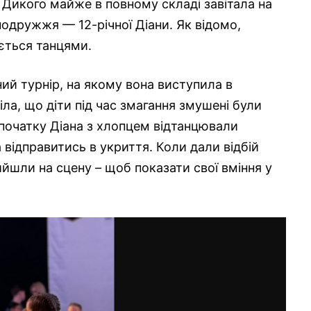
я Дикого майже в повному складі завітала на
одружжя — 12-річної Діани. Як відомо,
ється танцями.
ий турнір, на якому вона виступила в
іла, що діти під час змагання змушені були
початку Діана з хлопцем відтанцювали
а відправитись в укриття. Коли дали відбій
йшли на сцену – щоб показати свої вміння у