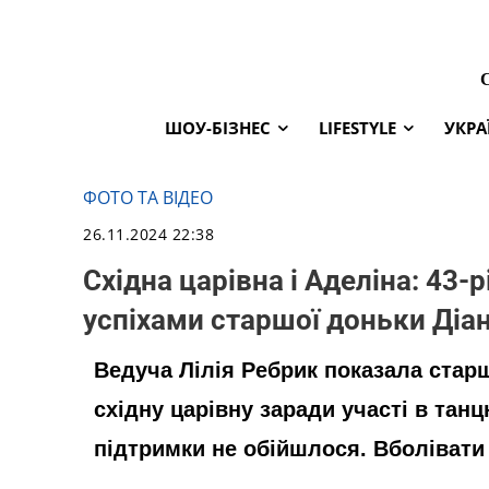
ШОУ-БІЗНЕС
LIFESTYLE
УКРА
ФОТО ТА ВІДЕО
26.11.2024 22:38
Східна царівна і Аделіна: 43-
успіхами старшої доньки Діа
Ведуча Лілія Ребрик показала старш
східну царівну заради участі в тан
підтримки не обійшлося. Вболівати