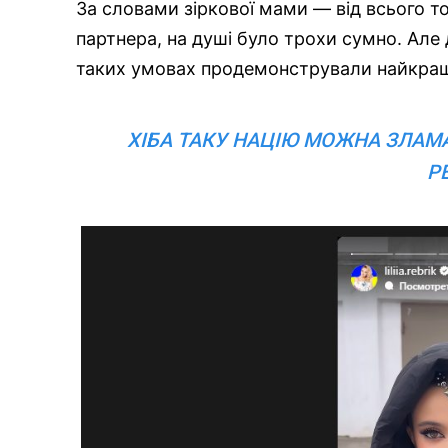
За словами зіркової мами — від всього тог
партнера, на душі було трохи сумно. Але 
таких умовах продемонстрували найкращ
ХІБА ТАКУ НАЦІЮ МОЖНА ЗЛАМА
Р