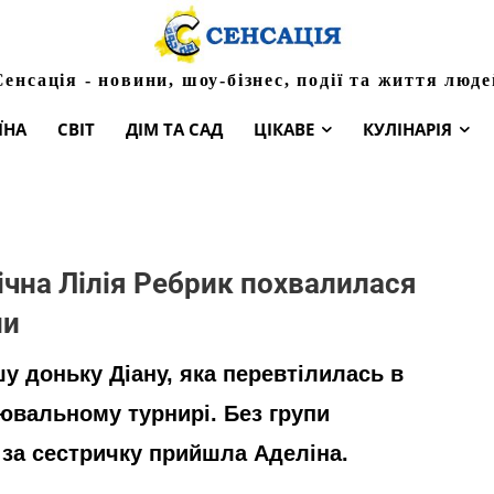
Сенсація - новини, шоу-бізнес, події та життя люде
ЇНА
СВІТ
ДІМ ТА САД
ЦІКАВЕ
КУЛІНАРІЯ
річна Лілія Ребрик похвалилася
ни
у доньку Діану, яка перевтілилась в
цювальному турнирі. Без групи
 за сестричку прийшла Аделіна.