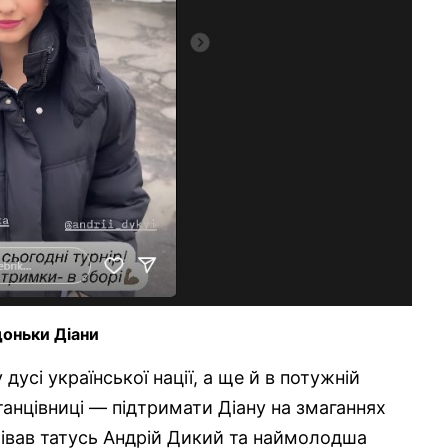
доньки Діани
дусі української нації, а ще й в потужній
танцівниці — підтримати Діану на змаганнях
олівав татусь Андрій Дикий та наймолодша