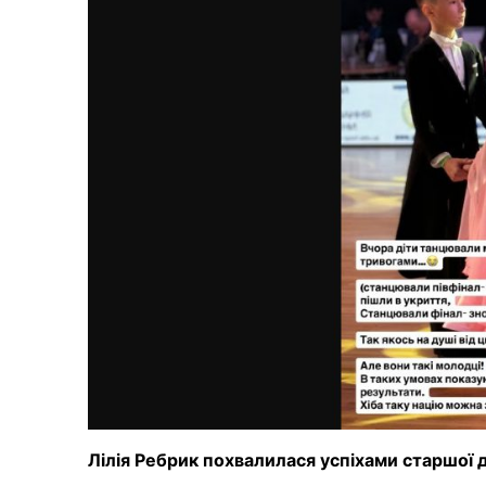
Лілія Ребрик похвалилася успіхами старшої 