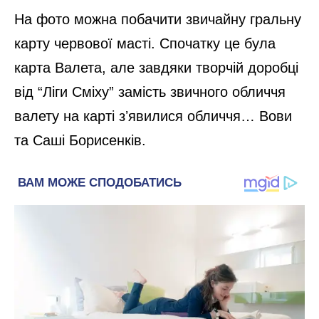
На фото можна побачити звичайну гральну
карту червової масті. Спочатку це була
карта Валета, але завдяки творчій доробці
від “Ліги Сміху” замість звичного обличчя
валету на карті зʼявилися обличчя… Вови
та Саші Борисенків.