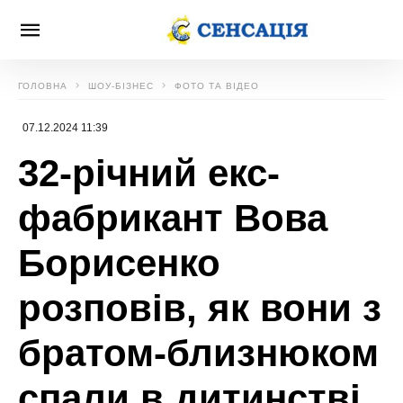
ГОЛОВНА
ШОУ-БІЗНЕС
ФОТО ТА ВІДЕО
07.12.2024 11:39
32-річний екс-
фабрикант Вова
Борисенко
розповів, як вони з
братом-близнюком
спали в дитинстві