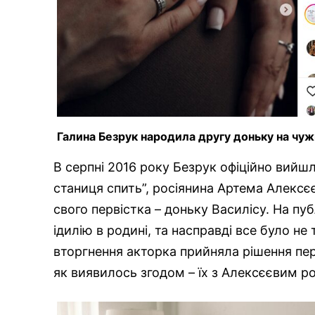
Галина Безрук народила другу доньку на чуж
В серпні 2016 року Безрук офіційно вийшл
станиця спить”, росіянина Артема Алексє
свого первістка – доньку Василісу. На п
ідилію в родині, та насправді все було н
вторгнення акторка прийняла рішення пере
як виявилось згодом – їх з Алексєєвим р