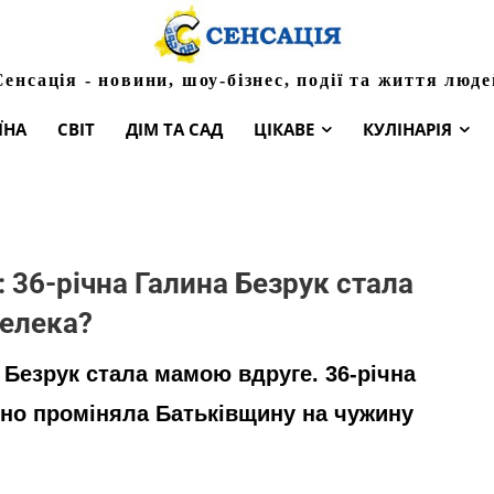
Сенсація - новини, шоу-бізнес, події та життя люде
ЇНА
СВІТ
ДІМ ТА САД
ЦІКАВЕ
КУЛІНАРІЯ
: 36-річна Галина Безрук стала
лелека?
 Безрук стала мамою вдруге. 36-річна
очно проміняла Батьківщину на чужину