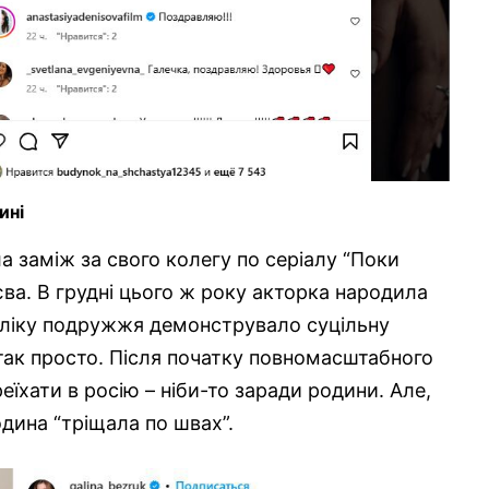
ині
а заміж за свого колегу по серіалу “Поки
єва. В грудні цього ж року акторка народила
убліку подружжя демонструвало суцільну
е так просто. Після початку повномасштабного
їхати в росію – ніби-то заради родини. Але,
одина “тріщала по швах”.