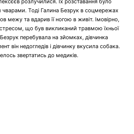
Алексєєв розлучилися. Їх розставання було
 чварами. Тоді Галина Безрук в соцмережах
ов межу та вдарив її ногою в живіт. Імовірно,
і стресом, що був викликаний травмою їхньої
и Безрук перебувала на зйомках, дівчинка
нт він недогледів і дівчинку вкусила собака.
елось звертатись до медиків.