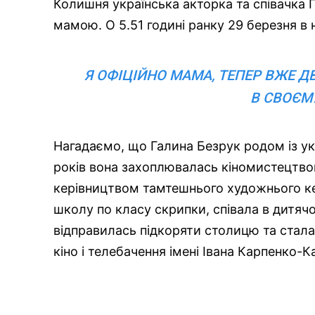
Колишня українська акторка та співачка 
мамою. О 5.51 годині ранку 29 березня в 
Я ОФІЦІЙНО МАМА, ТЕПЕР ВЖЕ Д
В СВОЄМ
Нагадаємо, що Галина Безрук родом із ук
років вона захоплювалась кіномистецтво
керівництвом тамтешнього художнього ке
школу по класу скрипки, співала в дитячо
відправилась підкоряти столицю та стала
кіно і телебачення імені Івана Карпенко-Ка