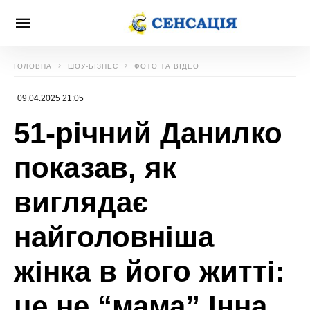
ГОЛОВНА
ШОУ-БІЗНЕС
ФОТО ТА ВІДЕО
09.04.2025 21:05
51-річний Данилко
показав, як
виглядає
найголовніша
жінка в його житті:
це не “мама” Інна