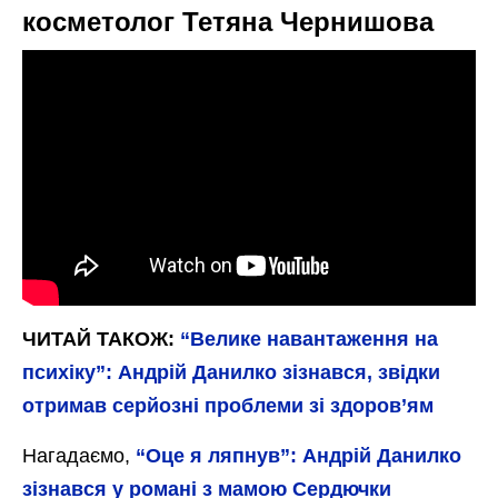
косметолог Тетяна Чернишова
ЧИТАЙ ТАКОЖ:
“Велике навантаження на
психіку”: Андрій Данилко зізнався, звідки
отримав серйозні проблеми зі здоров’ям
Нагадаємо,
“Оце я ляпнув”: Андрій Данилко
зізнався у романі з мамою Сердючки