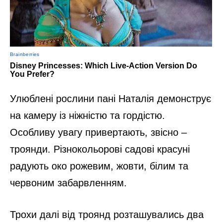
Улюблені рослини пані Наталія демонструє
на камеру із ніжністю та гордістю.
Особливу увагу привертають, звісно –
троянди. Різнокольорові садові красуні
радують око рожевим, жовти, білим та
червоним забарвленням.
Трохи далі від троянд розташувались два