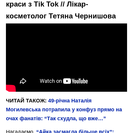
краси з Tik Tok // Лікар-
косметолог Тетяна Чернишова
ЧИТАЙ ТАКОЖ:
49-річна Наталія
Могилевська потрапила у конфуз прямо на
очах фанатів: “Так схудла, що вже…”
Нагадаємо,
“Айка засмагла більше всіх”: