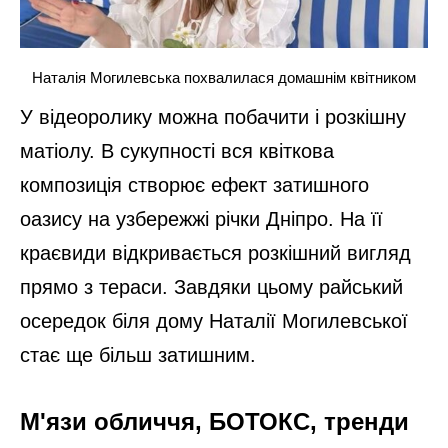
Наталія Могилевська похвалилася домашнім квітником
У відеоролику можна побачити і розкішну
матіолу. В сукупності вся квіткова
композиція створює ефект затишного
оазису на узбережжі річки Дніпро. На її
краєвиди відкривається розкішний вигляд
прямо з тераси. Завдяки цьому райський
осередок біля дому Наталії Могилевської
стає ще більш затишним.
М'язи обличчя, БОТОКС, тренди