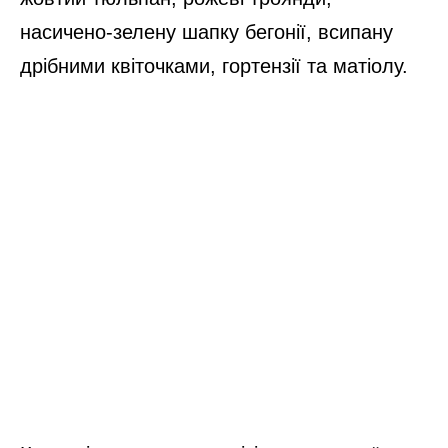
насичено-зелену шапку бегонії, всипану
дрібними квіточками, гортензії та матіолу.