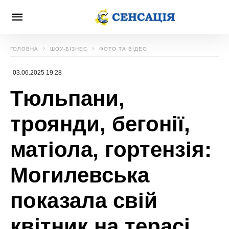
ГОЛОВНА
ШОУ-БІЗНЕС
ФОТО ТА ВІДЕО
03.06.2025 19:28
Тюльпани,
троянди, бегонії,
матіола, гортензія:
Могилевська
показала свій
квітник на терасі