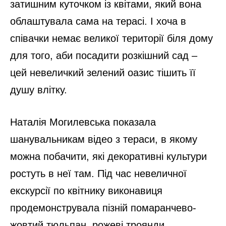
затишним куточком із квітами, який вона
облаштувала сама на терасі. І хоча в
співачки немає великої території біля дому
для того, аби посадити розкішний сад –
цей невеличкий зелений оазис тішить її
душу влітку.
Наталія Могилевська показала
шанувальникам відео з тераси, в якому
можна побачити, які декоративні культури
ростуть в неї там. Під час невеличної
екскурсії по квітнику виконавиця
продемонструвала пізній помаранчево-
жовтий тюльпан, рожеві троянди,