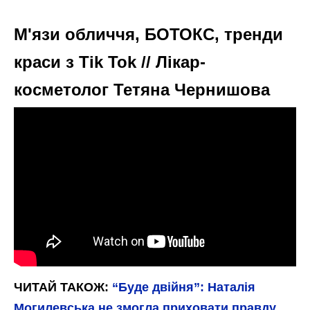
М'язи обличчя, БОТОКС, тренди
краси з Tik Tok // Лікар-
косметолог Тетяна Чернишова
ЧИТАЙ ТАКОЖ:
“Буде двійня”: Наталія
Могилевська не змогла приховати правду