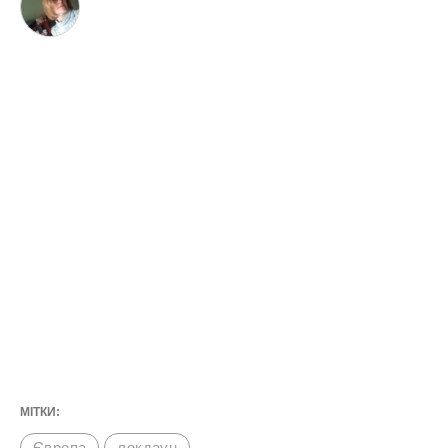
МІТКИ:
Європа
локдаун