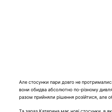
Але стосунки пари довго не протрималис
вони обидва абсолютно по-різному дивлят
разом прийняли рішення розійтися, але о
Та зараз Катерина має нові стосунки, в 