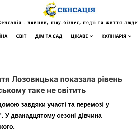
Сенсація - новини, шоу-бізнес, події та життя люде
ЇНА
СВІТ
ДІМ ТА САД
ЦІКАВЕ
КУЛІНАРІЯ
тя Лозовицька показала рівень
ському таке не світить
домою завдяки участі та перемозі у
. У дванадцятому сезоні дівчина
кого.