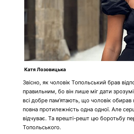
Катя Лозовицька
Звісно, як чоловік Топольський брав відпо
правильним, бо він лише міг дати зрозумі
всі добре пам’ятають, що чоловік обирав
повна протилежність одна одної. Але сер
відчуває. Та врешті-решт цю боротьбу пе
Топольського.