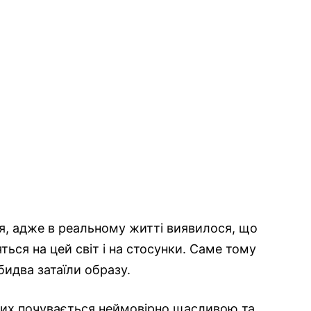
я, адже в реальному житті виявилося, що
ься на цей світ і на стосунки. Саме тому
бидва затаїли образу.
яких почувається неймовірно щасливою та