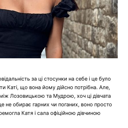
відальність за ці стосунки на себе і це було
ти Каті, що вона йому дійсно потрібна. Але,
 між Лозовицькою та Мудрою, хоч ці дівчата
це не обирає гарних чи поганих, воно просто
ремогла Катя і сала офіційною дівчиною