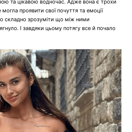
ійною та цікавою водночас. Адже вона є трохи
 могла проявити свої почуття та емоції
ло складно зрозуміти що між ними
тягнуло. І завдяки цьому потягу все й почало