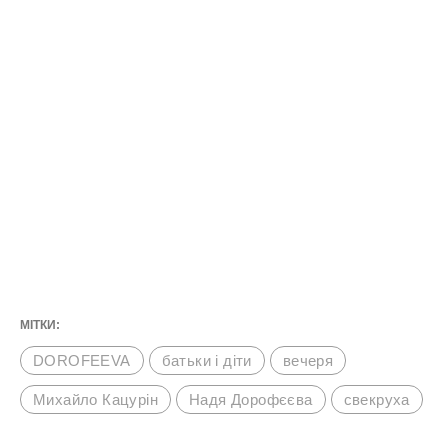
МІТКИ:
DOROFEEVA
батьки і діти
вечеря
Михайло Кацурін
Надя Дорофєєва
свекруха