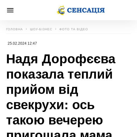
ГОЛОВНА
ШОУ-БІЗНЕС
ФОТО ТА ВІДЕО
25.02.2024 12:47
Надя Дорофєєва
показала теплий
прийом від
свекрухи: ось
такою вечерею
пригощала мама