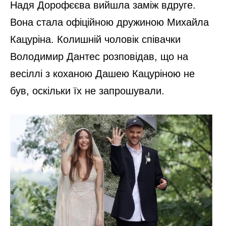
Надя Дорофєєва вийшла заміж вдруге.
Вона стала офіційною дружиною Михайла
Кацуріна. Колишній чоловік співачки
Володимир Дантес розповідав, що на
весіллі з коханою Дашею Кацуріною не
був, оскільки їх не запрошували.