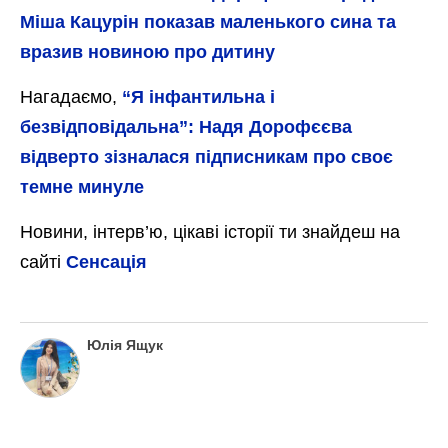
Міша Кацурін показав маленького сина та
вразив новиною про дитину
Нагадаємо,
“Я інфантильна і
безвідповідальна”: Надя Дорофєєва
відверто зізналася підписникам про своє
темне минуле
Новини, інтерв’ю, цікаві історії ти знайдеш на
сайті
Сенсація
Юлія Ящук