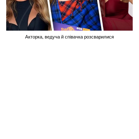
Акторка, ведуча й співачка розсварилися