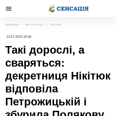
ГОЛОВНА
ШОУ-БІЗНЕС
ПЛІТКИ
23.07.2025 20:56
Такі дорослі, а
сваряться:
декретниця Нікітюк
відповіла
Петрожицькій і
збурила Полякову