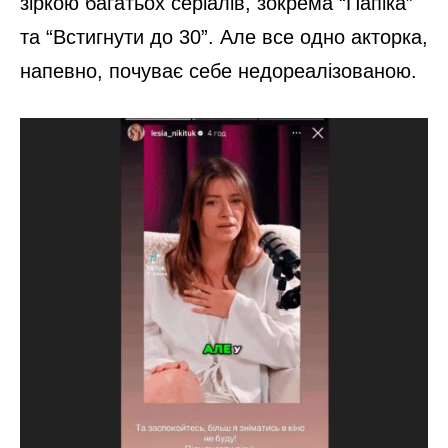
зіркою багатьох серіалів, зокрема “Папіка”
та “Встигнути до 30”. Але все одно акторка,
напевно, почуває себе недореалізованою.