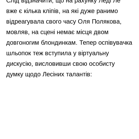
Слід відзначити, що на рахунку Леді Ле
вже є кілька кліпів, на які дуже ранимо
відреагувала свого часу Оля Полякова,
мовляв, на сцені немає місця двом
довгоногим блондинкам. Тепер оспівувачка
шльопок теж вступила у віртуальну
дискусію, висловивши свою особисту
думку щодо Лесіних талантів: