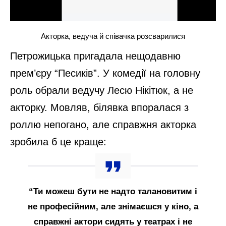
Акторка, ведуча й співачка розсварилися
Петрожицька пригадала нещодавню
прем’єру “Песиків”. У комедії на головну
роль обрали ведучу Лесю Нікітюк, а не
акторку. Мовляв, білявка впоралася з
роллю непогано, але справжня акторка
зробила б це краще:
“Ти можеш бути не надто талановитим і
не професійним, але знімаєшся у кіно, а
справжні актори сидять у театрах і не