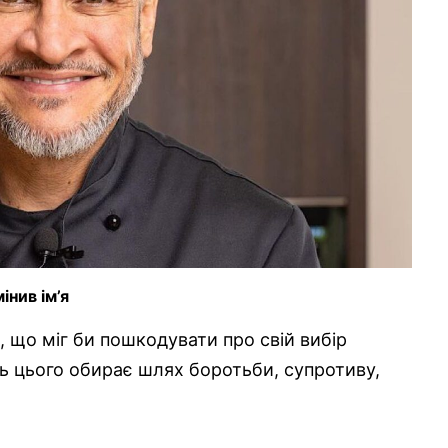
нив ім’я
, що міг би пошкодувати про свій вибір
сть цього обирає шлях боротьби, супротиву,