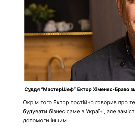
Суддя “МастерШеф” Ектор Хіменес-Браво змі
Окрім того Ектор постійно говорив про те
будувати бізнес саме в Україні, але замі
допомоги іншим.