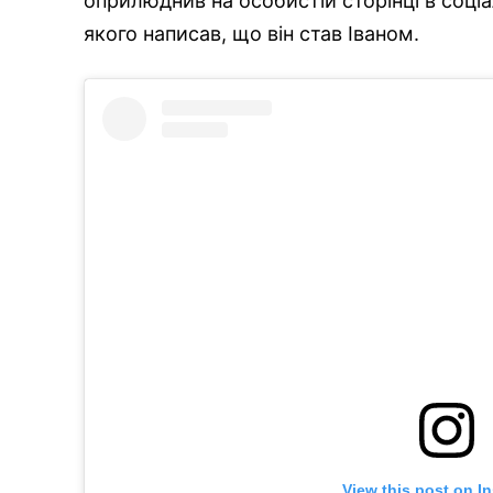
оприлюднив на особистій сторінці в соціа
якого написав, що він став Іваном.
View this post on I