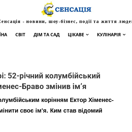
Сенсація - новини, шоу-бізнес, події та життя люде
ЇНА
СВІТ
ДІМ ТА САД
ЦІКАВЕ
КУЛІНАРІЯ
і: 52-річний колумбійський
енес-Браво змінив ім’я
олумбійським корінням Ектор Хіменес-
інити своє ім'я. Ким став відомий