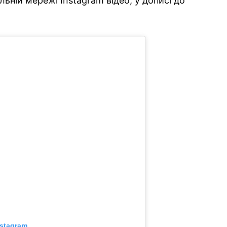
льній мережі Instagram відео, у дописі до
nstagram