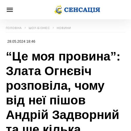
ГОЛОВНА
ШОУ-БІЗНЕС
НОВИНИ
28.05.2024 18:46
“Це моя провина”:
Злата Огнєвіч
розповіла, чому
від неї пішов
Андрій Задворний
та ще кілька