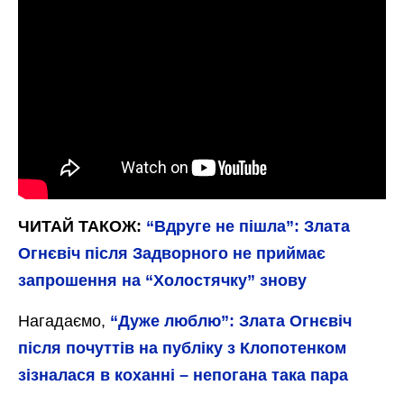
ЧИТАЙ ТАКОЖ:
“Вдруге не пішла”: Злата
Огнєвіч після Задворного не приймає
запрошення на “Холостячку” знову
Нагадаємо,
“Дуже люблю”: Злата Огнєвіч
після почуттів на публіку з Клопотенком
зізналася в коханні – непогана така пара