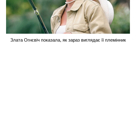
Злата Огнєвіч показала, як зараз виглядає її племінник