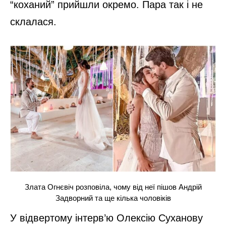
“коханий” прийшли окремо. Пара так і не
склалася.
Злата Огнєвіч розповіла, чому від неї пішов Андрій
Задворний та ще кілька чоловіків
У відвертому інтерв’ю Олексію Суханову