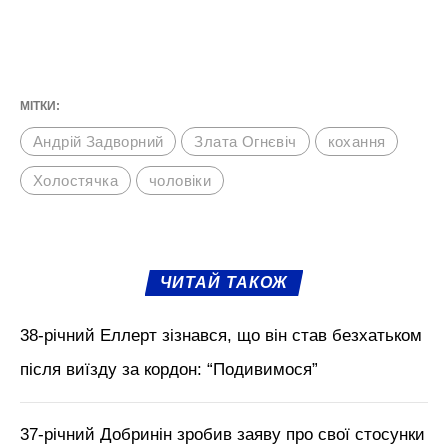
МІТКИ:
Андрій Задворний
Злата Огнєвіч
кохання
Холостячка
чоловіки
ЧИТАЙ ТАКОЖ
38-річний Еллерт зізнався, що він став безхатьком
після виїзду за кордон: “Подивимося”
37-річний Добринін зробив заяву про свої стосунки