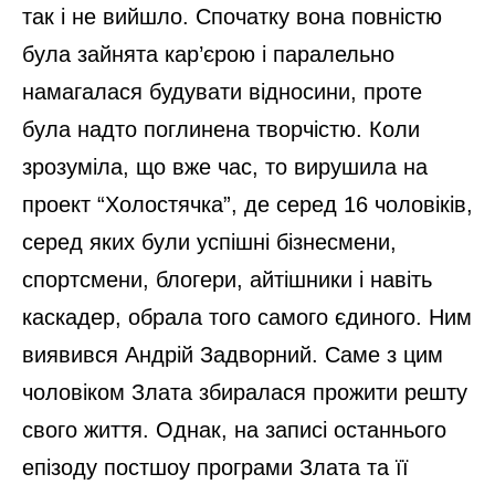
так і не вийшло. Спочатку вона повністю
була зайнята кар’єрою і паралельно
намагалася будувати відносини, проте
була надто поглинена творчістю. Коли
зрозуміла, що вже час, то вирушила на
проект “Холостячка”, де серед 16 чоловіків,
серед яких були успішні бізнесмени,
спортсмени, блогери, айтішники і навіть
каскадер, обрала того самого єдиного. Ним
виявився Андрій Задворний. Саме з цим
чоловіком Злата збиралася прожити решту
свого життя. Однак, на записі останнього
епізоду постшоу програми Злата та її