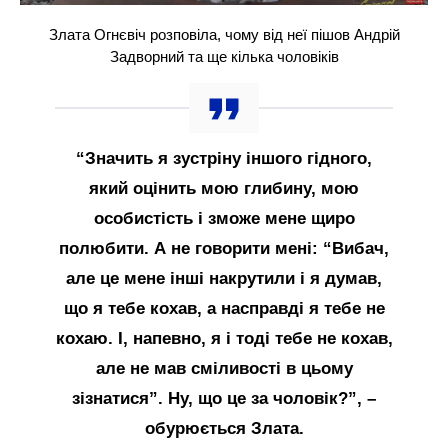
Злата Огнєвіч розповіла, чому від неї пішов Андрій
Задворний та ще кілька чоловіків
“Значить я зустріну іншого гідного,
який оцінить мою глибину, мою
особистість і зможе мене щиро
полюбити. А не говорити мені: “Вибач,
але це мене інші накрутили і я думав,
що я тебе кохав, а насправді я тебе не
кохаю. І, напевно, я і тоді тебе не кохав,
але не мав сміливості в цьому
зізнатися”. Ну, що це за чоловік?”, –
обурюється Злата.