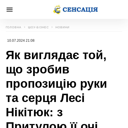
ГОЛОВНА
ШОУ-БІЗНЕС
НОВИНИ
10.07.2024 21:08
Як виглядає той,
що зробив
пропозицію руки
та серця Лесі
Нікітюк: з
Притулою її очі