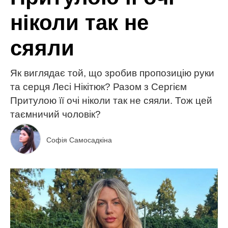
ніколи так не
сяяли
Як виглядає той, що зробив пропозицію руки
та серця Лесі Нікітюк? Разом з Сергієм
Притулою її очі ніколи так не сяяли. Тож цей
таємничий чоловік?
Софія Самосадкіна