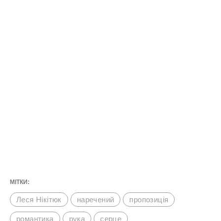
МІТКИ:
Леся Нікітюк
наречений
пропозиція
романтика
рука
серце