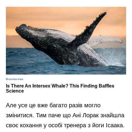
Але усе це вже багато разів могло
змінитися. Тим паче що Ані Лорак знайшла
своє кохання у особі тренера з йоги Ісаака.