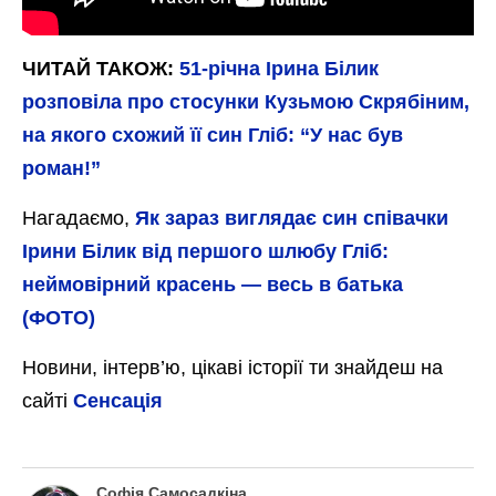
ЧИТАЙ ТАКОЖ:
51-річна Ірина Білик
розповіла про стосунки Кузьмою Скрябіним,
на якого схожий її син Гліб: “У нас був
роман!”
Нагадаємо,
Як зараз виглядає син співачки
Ірини Білик від першого шлюбу Гліб:
неймовірний красень — весь в батька
(ФОТО)
Новини, інтерв’ю, цікаві історії ти знайдеш на
сайті
Сенсація
Софія Самосадкіна