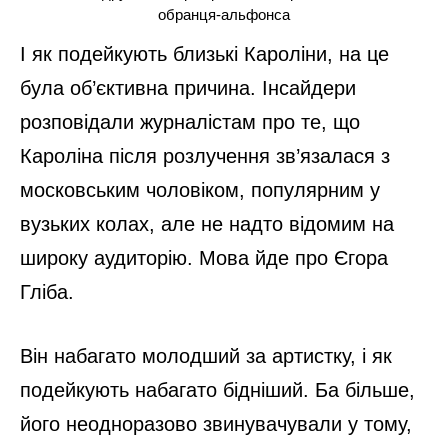
обранця-альфонса
І як подейкують близькі Кароліни, на це
була об’єктивна причина. Інсайдери
розповідали журналістам про те, що
Кароліна після розлучення зв’язалася з
московським чоловіком, популярним у
вузьких колах, але не надто відомим на
широку аудиторію. Мова йде про Єгора
Гліба.
Він набагато молодший за артистку, і як
подейкують набагато бідніший. Ба більше,
його неодноразово звинувачували у тому,