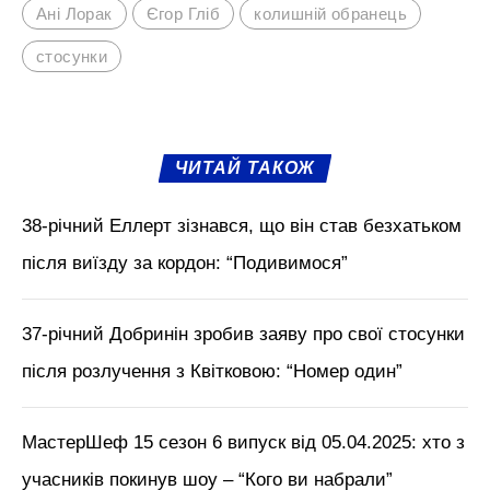
Ані Лорак
Єгор Гліб
колишній обранець
стосунки
ЧИТАЙ ТАКОЖ
38-річний Еллерт зізнався, що він став безхатьком
після виїзду за кордон: “Подивимося”
37-річний Добринін зробив заяву про свої стосунки
після розлучення з Квітковою: “Номер один”
МастерШеф 15 сезон 6 випуск від 05.04.2025: хто з
учасників покинув шоу – “Кого ви набрали”