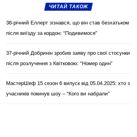
ЧИТАЙ ТАКОЖ
38-річний Еллерт зізнався, що він став безхатьком
після виїзду за кордон: “Подивимося”
37-річний Добринін зробив заяву про свої стосунки
після розлучення з Квітковою: “Номер один”
МастерШеф 15 сезон 6 випуск від 05.04.2025: хто з
учасників покинув шоу – “Кого ви набрали”