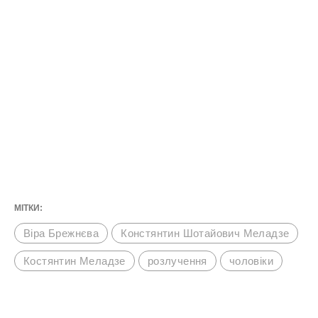
МІТКИ:
Віра Брежнєва
Констянтин Шотайович Меладзе
Костянтин Меладзе
розлучення
чоловіки