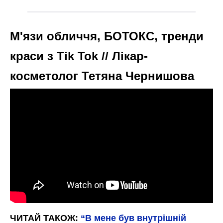
М'язи обличчя, БОТОКС, тренди
краси з Tik Tok // Лікар-
косметолог Тетяна Чернишова
ЧИТАЙ ТАКОЖ:
“В мене був внутрішній