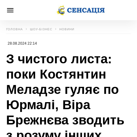
ГОЛОВНА
ШОУ-БІЗНЕС
НОВИНИ
28.08.2024 22:14
З чистого листа:
поки Костянтин
Меладзе гуляє по
Юрмалі, Віра
Брежнєва зводить
з розуму інших