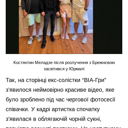
Костянтин Меладзе після розлучення з Брежнєвою
засвітився у Юрмалі
Так, на сторінці екс-солістки “ВІА-Гри”
з’явилося неймовірно красиве відео, яке
було зроблено під час чергової фотосесії
співачки. У кадрі артистка спочатку
з’явилася в облягаючій чорній сукні,