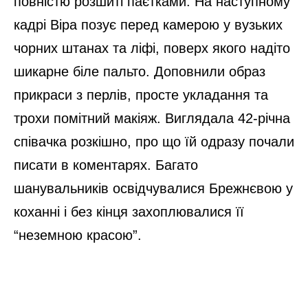
повністю розшиті паєтками. На наступному
кадрі Віра позує перед камерою у вузьких
чорних штанах та ліфі, поверх якого надіто
шикарне біле пальто. Доповнили образ
прикраси з перлів, просте укладання та
трохи помітний макіяж. Виглядала 42-річна
співачка розкішно, про що їй одразу почали
писати в коментарях. Багато
шанувальників освідчувалися Брежнєвою у
коханні і без кінця захоплювалися її
“неземною красою”.