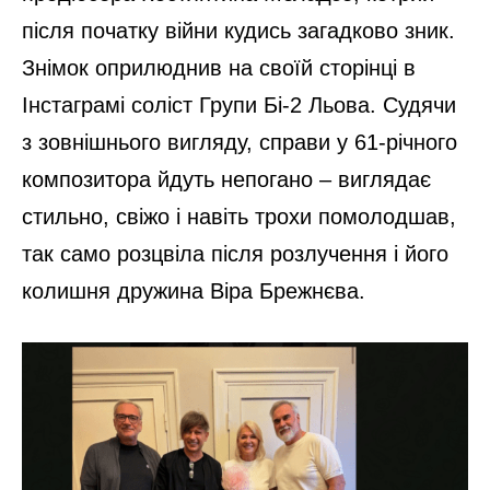
після початку війни кудись загадково зник.
Знімок оприлюднив на своїй сторінці в
Інстаграмі соліст Групи Бі-2 Льова. Судячи
з зовнішнього вигляду, справи у 61-річного
композитора йдуть непогано – виглядає
стильно, свіжо і навіть трохи помолодшав,
так само розцвіла після розлучення і його
колишня дружина Віра Брежнєва.