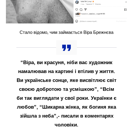
Стало відомо, чим займається Віра Брежнєва
“Віра, ви красуня, ніби вас художник
намалював на картині і втілив у життя.
Ви українське сонце, яке висвітлює світ
своєю добротою та усмішкою”, “Всім
би так виглядати у свої роки. Українки є
любов”, “Шикарна жінка, як богиня яка
зійшла з неба”,- писали в коментарях
чоловіки.