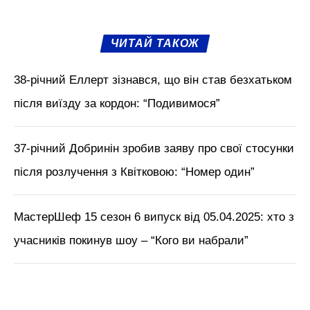
“Можливо є такий розкол. Вона – проти
війни, а чоловік – за цю
“спецоперацію”, – сказала Катерина.
Чи мала вона на увазі Антоніну Паперну
та її чоловіка, не зрозуміло. А що ви