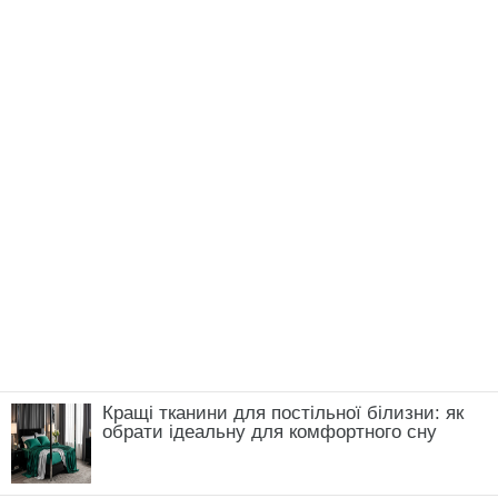
думаєте з цього приводу?
М'язи обличчя, БОТОКС, тренди
краси з Tik Tok // Лікар-
косметолог Тетяна Чернишова