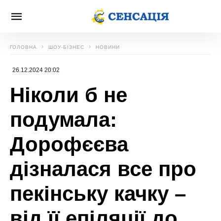
ГОЛОВНА
ШОУ-БІЗНЕС
НОВИНИ
26.12.2024 20:02
Ніколи б не
подумала:
Дорофєєва
дізналася все про
пекінську качку –
від її епіляції до