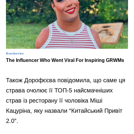
Також Дорофєєва повідомила, що саме ця
страва очолює її ТОП-5 найсмачніших
страв із ресторану її чоловіка Міші
Кацуріна, яку назвали “Китайський Привіт
2.0”.