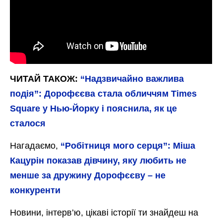
ЧИТАЙ ТАКОЖ:
“Надзвичайно важлива
подія”: Дорофєєва стала обличчям Times
Square у Нью-Йорку і пояснила, як це
сталося
Нагадаємо,
“Робітниця мого серця”: Міша
Кацурін показав дівчину, яку любить не
менше за дружину Дорофєєву – не
конкуренти
Новини, інтерв’ю, цікаві історії ти знайдеш на