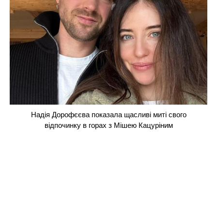
Надія Дорофєєва показала щасливі миті свого
відпочинку в горах з Мішею Кацуріним