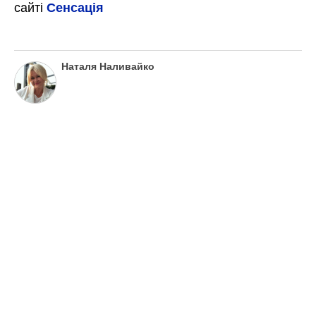
сайті
Сенсація
Наталя Наливайко