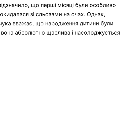
відзначило, що перші місяці були особливо
окидалася зі сльозами на очах. Однак,
чука вважає, що народження дитини були
ер вона абсолютно щаслива і насолоджується