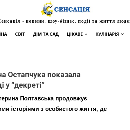
Сенсація - новини, шоу-бізнес, події та життя люде
ЇНА
СВІТ
ДІМ ТА САД
ЦІКАВЕ
КУЛІНАРІЯ
на Остапчука показала
і у “декреті”
терина Полтавська продовжує
ими історіями з особистого життя, де