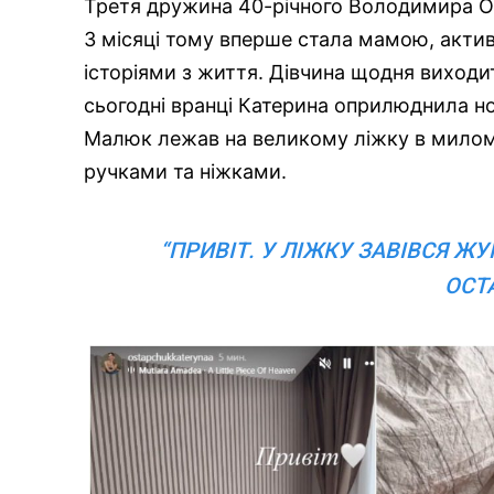
Третя дружина 40-річного Володимира Ос
3 місяці тому вперше стала мамою, активн
історіями з життя. Дівчина щодня виходить
сьогодні вранці Катерина оприлюднила н
Малюк лежав на великому ліжку в милом
ручками та ніжками.
“ПРИВІТ. У ЛІЖКУ ЗАВІВСЯ Ж
ОСТ