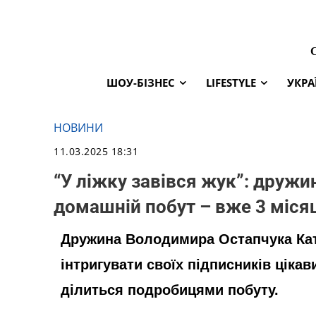
ШОУ-БІЗНЕС
LIFESTYLE
УКРА
НОВИНИ
11.03.2025 18:31
“У ліжку завівся жук”: дружи
домашній побут – вже 3 місяц
Дружина Володимира Остапчука Ка
інтригувати своїх підписників цікав
ділиться подробицями побуту.