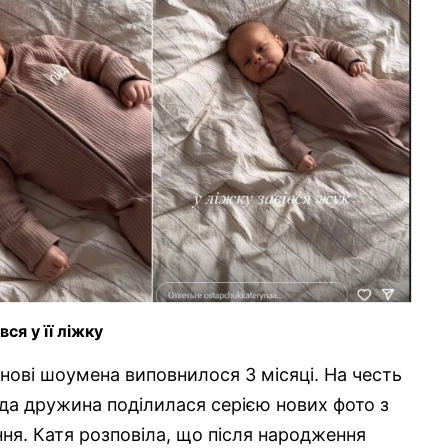
ся у її ліжку
ові шоумена виповнилося 3 місяці. На честь
ода дружина поділилася серією нових фото з
ня. Катя розповіла, що після народження