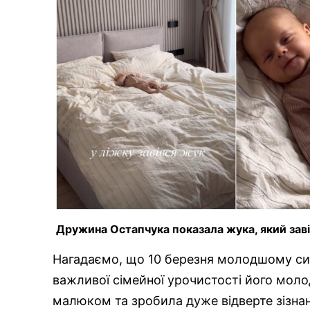
Дружина Остапчука показала жука, який завів
Нагадаємо, що 10 березня молодшому син
важливої ​​сімейної урочистості його мол
малюком та зробила дуже відверте зізнан