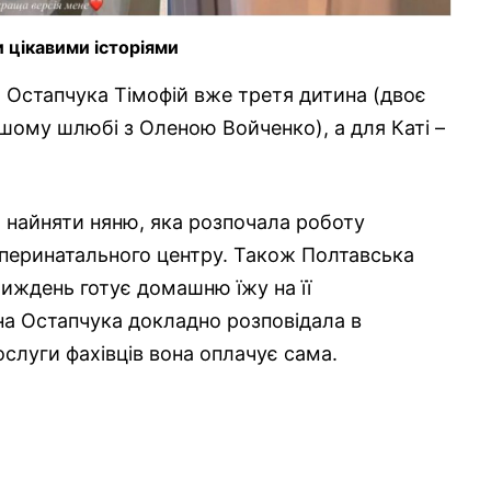
 цікавими історіями
Остапчука Тімофій вже третя дитина (двоє
шому шлюбі з Оленою Войченко), а для Каті –
и найняти няню, яка розпочала роботу
 перинатального центру. Також Полтавська
тиждень готує домашню їжу на її
на Остапчука докладно розповідала в
ослуги фахівців вона оплачує сама.