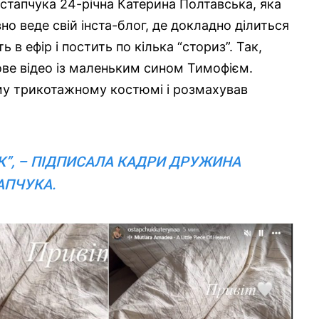
тапчука 24-річна Катерина Полтавська, яка
о веде свій інста-блог, де докладно ділиться
 в ефір і постить по кілька “сториз”. Так,
ове відео із маленьким сином Тимофієм.
у трикотажному костюмі і розмахував
УК”, – ПІДПИСАЛА КАДРИ ДРУЖИНА
АПЧУКА.