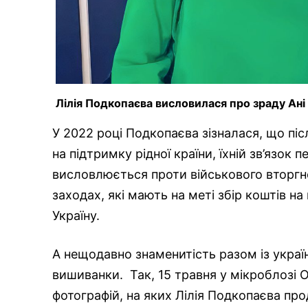
Лілія Подкопаєва висловилася про зраду Ані 
У 2022 році Подкопаєва зізналася, що піс
на підтримку рідної країни, їхній зв’язок 
висловлюється проти військового вторгне
заходах, які мають на меті збір коштів н
Україну.
А нещодавно знаменитість разом із укра
вишиванки. Так, 15 травня у мікроблозі О
фотографій, на яких Лілія Подкопаєва пр