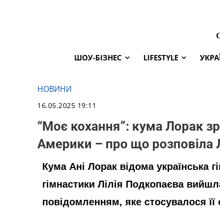
ШОУ-БІЗНЕС
LIFESTYLE
УКРА
НОВИНИ
16.05.2025 19:11
“Моє кохання”: кума Лорак зр
Америки – про що розповіла 
Кума Ані Лорак відома українська г
гімнастики Лілія Подкопаєва вийшл
повідомленням, яке стосувалося її о