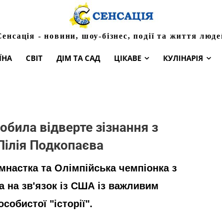
Сенсація - новини, шоу-бізнес, події та життя люде
ЇНА
СВІТ
ДІМ ТА САД
ЦІКАВЕ
КУЛІНАРІЯ
обила відверте зізнання з
Лілія Подкопаєва
імнастка та Олімпійська чемпіонка з
а на зв'язок із США із важливим
собистої "історії".