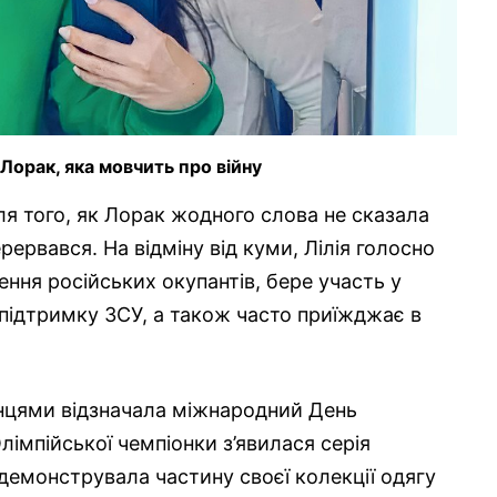
Лорак, яка мовчить про війну
ля того, як Лорак жодного слова не сказала
перервався. На відміну від куми, Лілія голосно
ння російських окупантів, бере участь у
а підтримку ЗСУ, а також часто приїжджає в
їнцями відзначала міжнародний День
лімпійської чемпіонки з’явилася серія
одемонструвала частину своєї колекції одягу