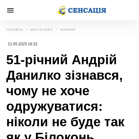
ГОЛОВНА
ШОУ-БІЗНЕС
НОВИНИ
21.05.2025 16:32
51-річний Андрій
Данилко зізнався,
чому не хоче
одружуватися:
ніколи не буде так
як у Білоконь