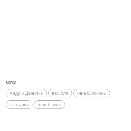
МІТКИ:
Андрій Данилко
весілля
Інна Білоконь
стосунки
шоу-бізнес