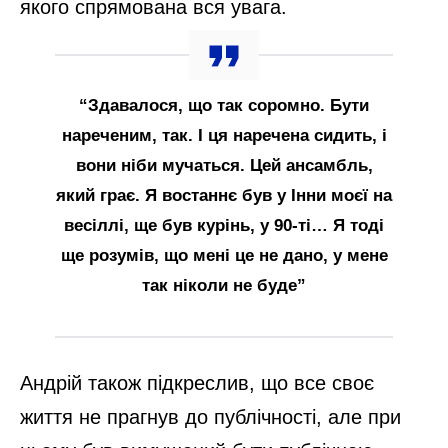
якого спрямована вся увага.
“Здавалося, що так соромно. Бути
нареченим, так. І ця наречена сидить, і
вони ніби мучаться. Цей ансамбль,
який грає. Я востаннє був у Інни моєї на
весіллі, ще був курінь, у 90-ті… Я тоді
ще розумів, що мені це не дано, у мене
так ніколи не буде”
Андрій також підкреслив, що все своє
життя не прагнув до публічності, але при