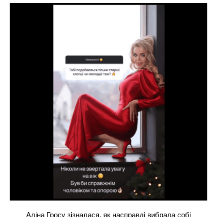
Аліна Гросу зізналася, як насправді вибрала собі