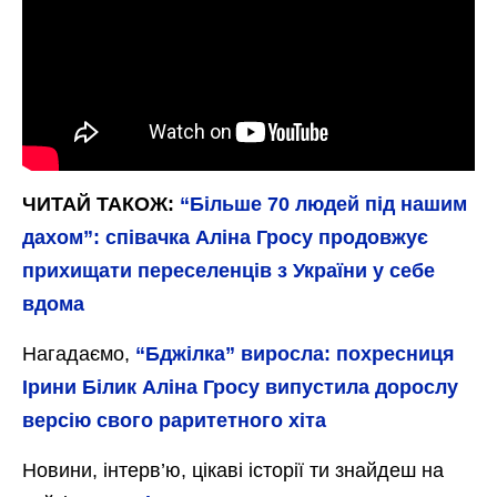
ЧИТАЙ ТАКОЖ:
“Більше 70 людей під нашим
дахом”: співачка Аліна Гросу продовжує
прихищати переселенців з України у себе
вдома
Нагадаємо,
“Бджілка” виросла: похресниця
Ірини Білик Аліна Гросу випустила дорослу
версію свого раритетного хіта
Новини, інтерв’ю, цікаві історії ти знайдеш на