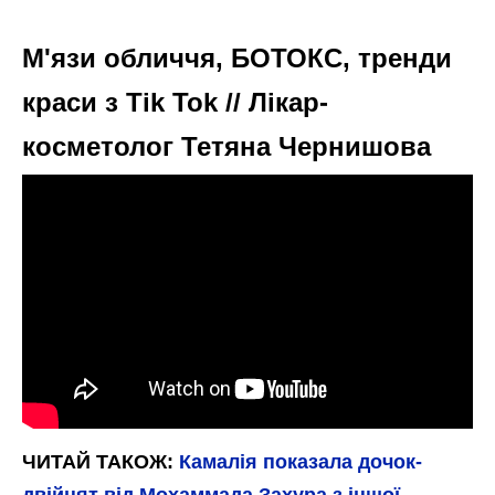
М'язи обличчя, БОТОКС, тренди
краси з Tik Tok // Лікар-
косметолог Тетяна Чернишова
ЧИТАЙ ТАКОЖ:
Камалія показала дочок-
двійнят від Мохаммада Захура з іншої