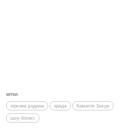
МІТКИ:
зіркова родина
зрада
Камалія Захур
шоу-бізнес