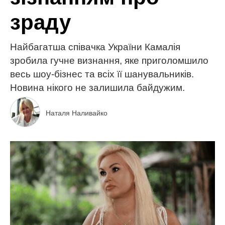
зраду
Найбагатша співачка України Камалія
зробила гучне визнання, яке приголомшило
весь шоу-бізнес та всіх її шанувальників.
Новина нікого не залишила байдужим.
Наталя Наливайко