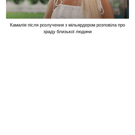
Камалія після розлучення з мільярдером розповіла про
зраду близької людини