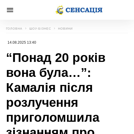
ГОЛОВНА
ШОУ-БІЗНЕС
НОВИНИ
14.08.2025 13:40
“Понад 20 років
вона була…”:
Камалія після
розлучення
приголомшила
зізнанням про