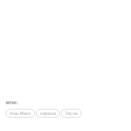
МІТКИ:
Ілон Маск
серіали
Тесла