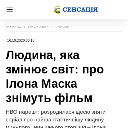
ГОЛОВНА
ШОУ-БІЗНЕС
НОВИНИ
16.10.2020 00:10
Людина, яка
змінює світ: про
Ілона Маска
знімуть фільм
НВО нарешті розродилася ідеєю зняти
серіал про найфантастичнішу людину
минулого і нинішнього сторіччя – Ілона