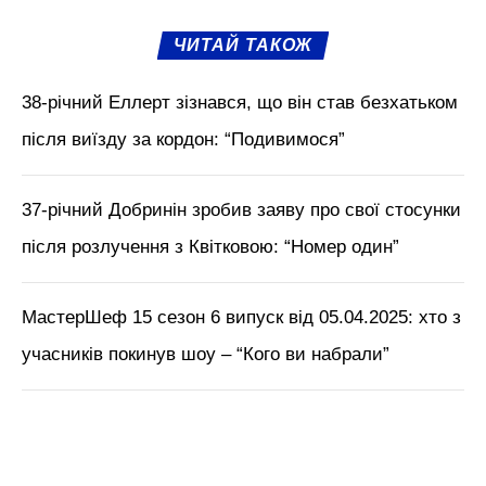
ЧИТАЙ ТАКОЖ
38-річний Еллерт зізнався, що він став безхатьком
після виїзду за кордон: “Подивимося”
37-річний Добринін зробив заяву про свої стосунки
після розлучення з Квітковою: “Номер один”
МастерШеф 15 сезон 6 випуск від 05.04.2025: хто з
учасників покинув шоу – “Кого ви набрали”