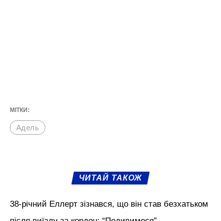
МІТКИ:
Адель
ЧИТАЙ ТАКОЖ
38-річний Еллерт зізнався, що він став безхатьком
після виїзду за кордон: “Подивимося”