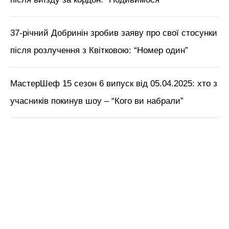
37-річний Добринін зробив заяву про свої стосунки
після розлучення з Квітковою: “Номер один”
МастерШеф 15 сезон 6 випуск від 05.04.2025: хто з
учасників покинув шоу – “Кого ви набрали”