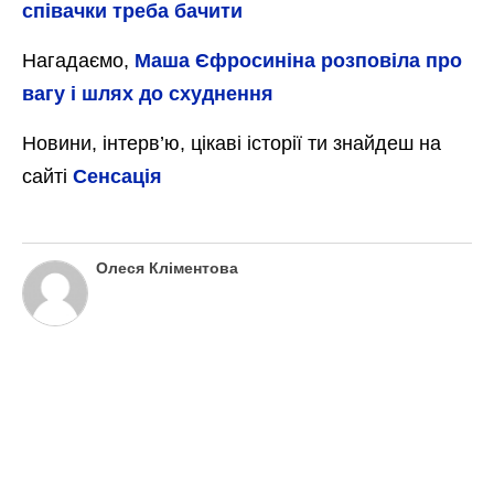
співачки треба бачити
Нагадаємо,
Маша Єфросиніна розповіла про
вагу і шлях до схуднення
Новини, інтерв’ю, цікаві історії ти знайдеш на
сайті
Сенсація
Олеся Кліментова