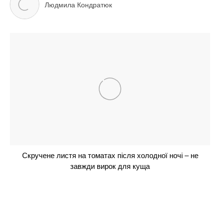
ЧИТАЙ ТАКОЖ
38-річний Еллерт зізнався, що він став безхатьком
після виїзду за кордон: “Подивимося”
37-річний Добринін зробив заяву про свої стосунки
після розлучення з Квітковою: “Номер один”
МастерШеф 15 сезон 6 випуск від 05.04.2025: хто з
учасників покинув шоу – “Кого ви набрали”