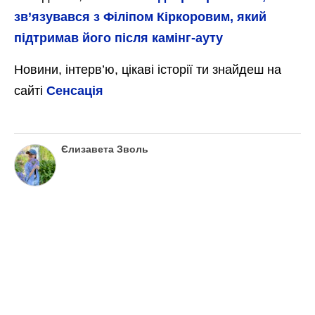
Богдану Шелудяку діагностували рідкісний синдром:
ледве ходить та говорить
Нещодавно Шелудяк
шокував аудиторію
своїм станом
. Блогер
записав відеозвернення на якому можна
помітити, що чоловік ледве говорить. У
перші дні захворювання 31-річний Богдан
Буше також не міг самостійно
пересуватись. Наразі прогресу в лікуванні