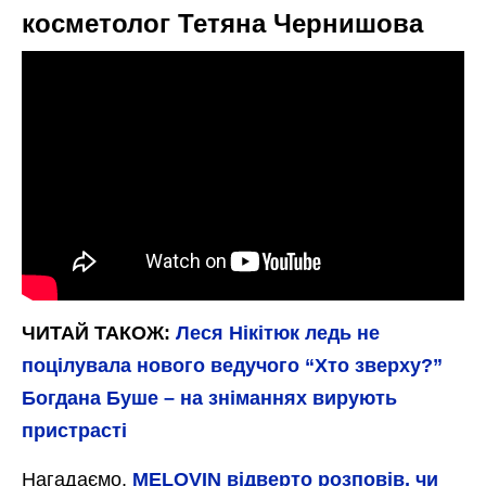
Буше
Нагадаємо, що восени цього року зірці
проєкту “Хто зверху?”, Богдану Шелудяку,
підтвердили діагноз – синдром Гієна-
Барре. Це рідкісне неврологічне
захворювання, за якого імунна система
вражає периферичну нервову систему. Як
зазначив сам шоумен, його тіло поступово
паралізує.