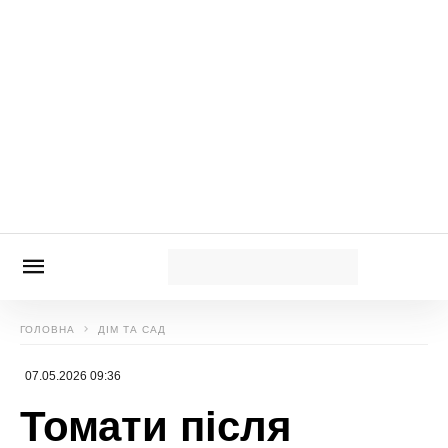
пристрасті
Нагадаємо,
MELOVIN відверто розповів, чи
зв’язувався з Філіпом Кіркоровим, який
підтримав його після камінг-ауту
Новини, інтерв’ю, цікаві історії ти знайдеш на
сайті
Сенсація
Єлизавета Зволь