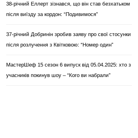
М'язи обличчя, БОТОКС, тренди
краси з Tik Tok // Лікар-
косметолог Тетяна Чернишова
ЧИТАЙ ТАКОЖ:
Леся Нікітюк ледь не
поцілувала нового ведучого “Хто зверху?”
Богдана Буше – на зніманнях вирують