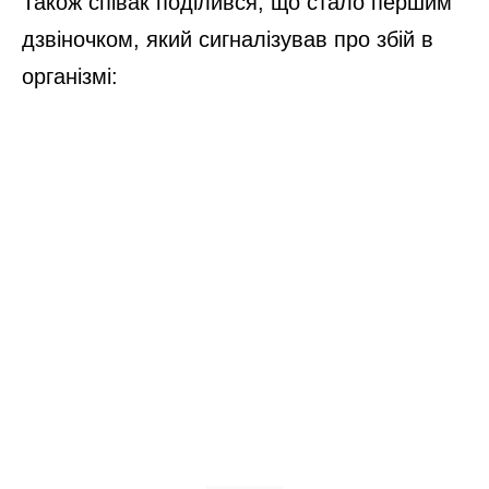
Також співак поділився, що стало першим
дзвіночком, який сигналізував про збій в
організмі: