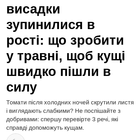
МІТКИ:
MELOVIN
Богдан Буше
синдром Гієна-Барре
хвороба
цукровий діабет