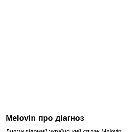
Melovin про діагноз
Днями відомий український співак Melovin