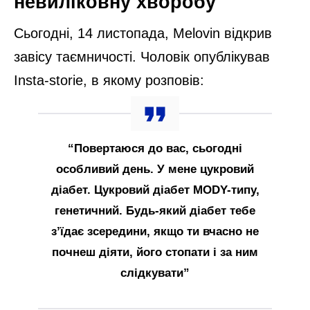
невиліковну хворобу
Сьогодні, 14 листопада, Melovin відкрив
завісу таємничості. Чоловік опублікував
Insta-storie, в якому розповів:
“Повертаюся до вас, сьогодні
особливий день. У мене цукровий
діабет. Цукровий діабет MODY-типу,
генетичний. Будь-який діабет тебе
з’їдає зсередини, якщо ти вчасно не
почнеш діяти, його стопати і за ним
слідкувати”