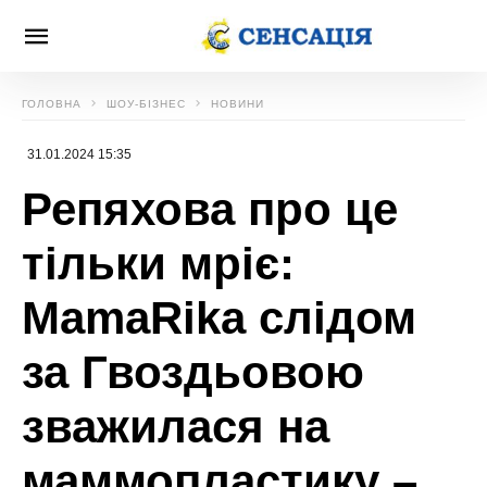
ГОЛОВНА
ШОУ-БІЗНЕС
НОВИНИ
31.01.2024 15:35
Репяхова про це
тільки мріє:
MamaRika слідом
за Гвоздьовою
зважилася на
маммопластику –