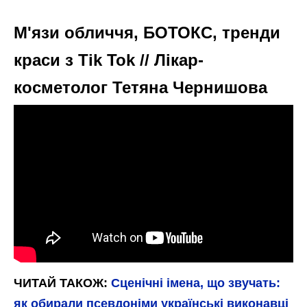
М'язи обличчя, БОТОКС, тренди
краси з Tik Tok // Лікар-
косметолог Тетяна Чернишова
ЧИТАЙ ТАКОЖ:
Сценічні імена, що звучать:
як обирали псевдоніми українські виконавці