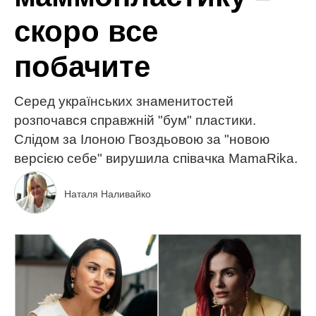
скоро все
побачите
Серед українських знаменитостей
розпочався справжній "бум" пластики.
Слідом за Ілоною Гвоздьовою за "новою
версією себе" вирушила співачка MamaRika.
Наталя Наливайко