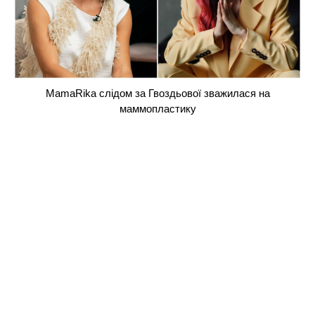
MamaRika слідом за Гвоздьової зважилася на
маммопластику