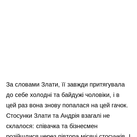
За словами Злати, її завжди притягувала
до себе холодні та байдужі чоловіки, і в
цей раз вона знову попалася на цей гачок.
Стосунки Злати та Андрія взагалі не
склалося: співачка та бізнесмен
розійшлися через півтора місяці стосунків. І