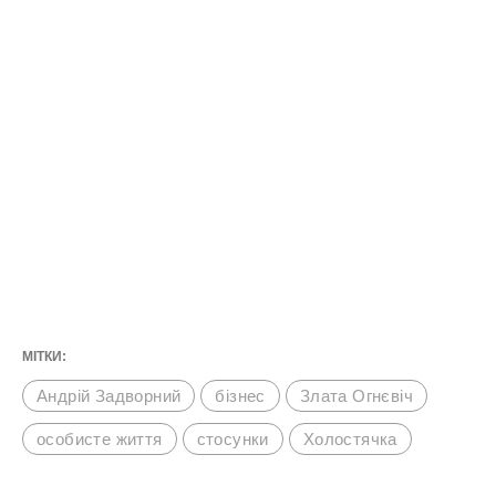
МІТКИ:
Андрій Задворний
бізнес
Злата Огнєвіч
особисте життя
стосунки
Холостячка