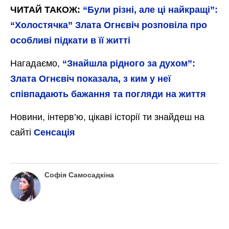
ЧИТАЙ ТАКОЖ:
“Були різні, але ці найкращі”:
“Холостячка” Злата Огнєвіч розповіла про
особливі підкати в її житті
Нагадаємо,
“Знайшла рідного за духом”:
Злата Огнєвіч показала, з ким у неї
співпадають бажання та погляди на життя
Новини, інтерв’ю, цікаві історії ти знайдеш на
сайті
Сенсація
Софія Самосадкіна