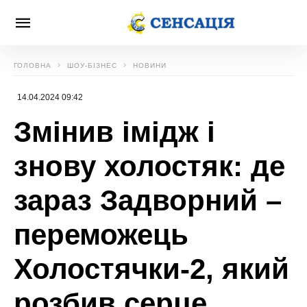
ГОЛОВНА
ШОУ-БІЗНЕС
НОВИНИ
14.04.2024 09:42
Змінив імідж і
знову холостяк: де
зараз Задворний –
переможець
Холостячки-2, який
розбив серце