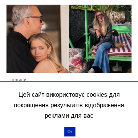
НОВИНИ
Її справжні французькі
Цей сайт використовує cookies для
канікули: щаслива Віра
покращення результатів відображення
Брежнєва показала, як
реклами для вас
насолоджується новим життям
без Меладзе
Ок