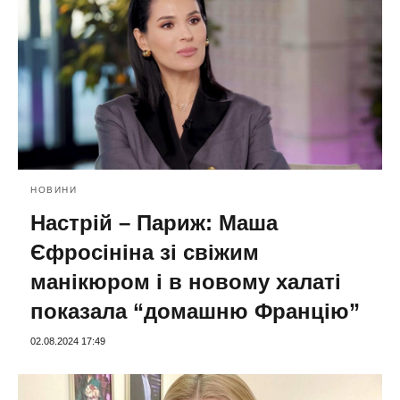
НОВИНИ
Настрій – Париж: Маша
Єфросініна зі свіжим
манікюром і в новому халаті
показала “домашню Францію”
02.08.2024 17:49