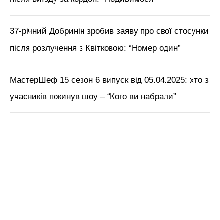
37-річний Добринін зробив заяву про свої стосунки
після розлучення з Квітковою: “Номер один”
МастерШеф 15 сезон 6 випуск від 05.04.2025: хто з
учасників покинув шоу – “Кого ви набрали”