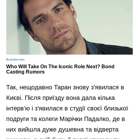
Так, нещодавно Таран знову з’явилася в
Києві. Після приїзду вона дала кілька
інтерв’ю і з’явилася в студії своєї близької
подруги та колеги Марічки Падалко, де в
них вийшла дуже душевна та відверта