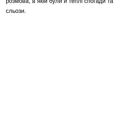
розмова, в якій були й теплі спогади та
сльози.