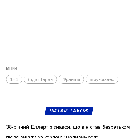
МІТКИ:
1+1
Лідія Таран
Франція
шоу-бізнес
ЧИТАЙ ТАКОЖ
38-річний Еллерт зізнався, що він став безхатьком
після виїзду за кордон: “Подивимося”